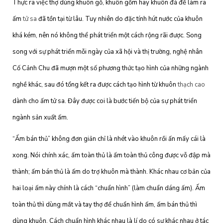
Thực ra việc thợ dùng khuôn gỗ, khuôn gốm hay khuôn đá để làm ra
ấm
tử sa
đã tồn tại từ lâu. Tuy nhiên do đặc tính hút nước của khuôn
khá kém, nên nó không thể phát triển một cách rộng rãi được. Song
song với sự phát triển mỗi ngày của xã hội và thị trường, nghệ nhân
Cố Cảnh Chu đã mượn một số phương thức tạo hình của những ngành
nghề khác, sau đó tổng kết ra được cách tạo hình từ khuôn
thạch cao
dành cho ấm tử sa. Đây được coi là bước tiến bộ của sự phát triển
ngành sản xuất ấm.
“Ấm bán thủ” không đơn giản chỉ là nhét vào khuôn rồi ấn mấy cái là
xong. Nói chính xác, ấm toàn thủ là ấm toàn thủ công được vỗ đập mà
thành; ấm bán thủ là ấm do trợ khuôn mà thành. Khác nhau cơ bản của
hai loại ấm này chính là cách “chuẩn hình” (làm chuẩn dáng ấm). Ấm
toàn thủ thì dùng mắt và tay thợ để chuẩn hình ấm, ấm bán thủ thì
dùng khuôn. Cách chuẩn hình khác nhau là lí do có sự khác nhau ở tác