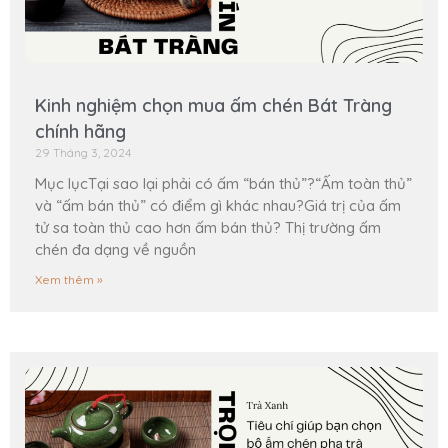
Kinh nghiệm chọn mua ấm chén Bát Tràng
chính hãng
29 Tháng 3, 2024
Mục lụcTại sao lại phải có ấm “bán thủ”?“Ấm toàn thủ”
và “ấm bán thủ” có điểm gì khác nhau?Giá trị của ấm
tử sa toàn thủ cao hơn ấm bán thủ? Thị trường ấm
chén đa dạng về nguồn
Xem thêm »