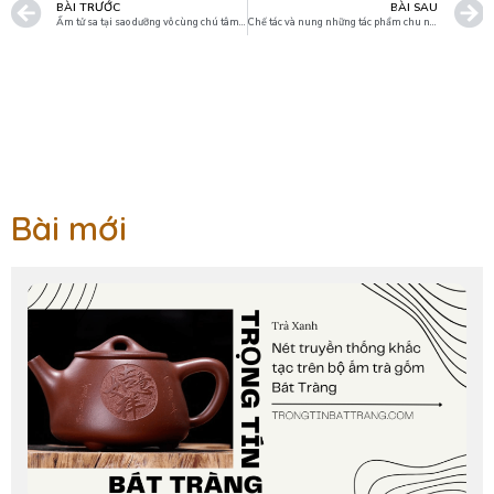
BÀI TRƯỚC
BÀI SAU
Ấm tử sa tại sao dưỡng vô cùng chú tâm tỉ mỉ mà ấm lại không sáng bóng
Chế tác và nung những tác phẩm chu nê dung tích lớn
Bài mới