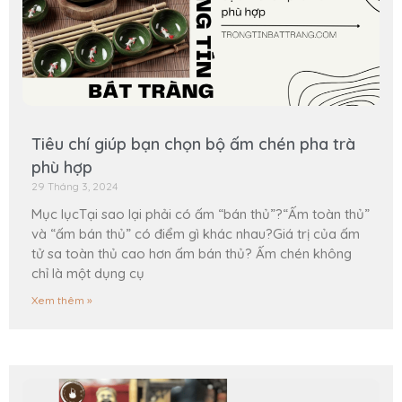
Tiêu chí giúp bạn chọn bộ ấm chén pha trà
phù hợp
29 Tháng 3, 2024
Mục lụcTại sao lại phải có ấm “bán thủ”?“Ấm toàn thủ”
và “ấm bán thủ” có điểm gì khác nhau?Giá trị của ấm
tử sa toàn thủ cao hơn ấm bán thủ? Ấm chén không
chỉ là một dụng cụ
Xem thêm »