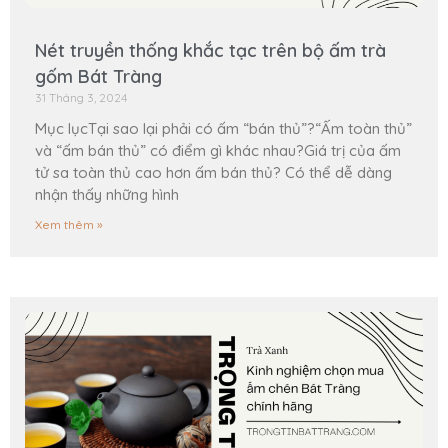
Nét truyền thống khắc tạc trên bộ ấm trà
gốm Bát Tràng
31 Tháng 3, 2024
Mục lụcTại sao lại phải có ấm “bán thủ”?“Ấm toàn thủ”
và “ấm bán thủ” có điểm gì khác nhau?Giá trị của ấm
tử sa toàn thủ cao hơn ấm bán thủ? Có thể dễ dàng
nhận thấy những hình
Xem thêm »