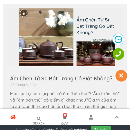
Ấm Chén Tử Sa Bát Tràng Có Đắt Không?
27 Tháng 3, 2024
Mục lụcTại sao lại phải có ấm “bán thủ”?“Ấm toàn thủ”
và “ấm bán thủ” có điểm gì khác nhau?Giá trị của ấm
tử sa toàn thủ cao hơn ấm bán thủ? Trên thế giới này,
có những nét đặc
0
Xem thêm »
SEARCH
CART
MORE
HOME
ACCOUNT
Website sử dụng
Cookie
để tăng trải nghiệm!
Tôi hiểu