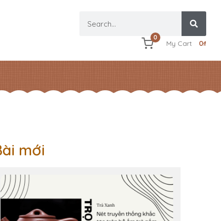
0
My Cart
0
₫
Bài mới