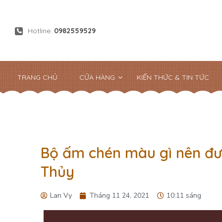
Hotline:
0982559529
TRANG CHỦ
CỬA HÀNG
KIẾN THỨC & TIN TỨC
Bộ ấm chén màu gì nên đư
Thủy
Lan Vy
Tháng 11 24, 2021
10:11 sáng