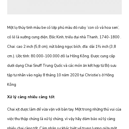
Một lọ thủy tinh màu be có lớp phủ màu đỏ ruby ​​’con cò và hoa sen’,
có lẽ là xưởng cung điện, Bắc Kinh, triều đại nhà Thanh, 1740-1800 .
Chai: cao 2 inch (5,8 cm), nút bằng ngọc bích, đĩa: dài 1½ inch (3,8
cm.). Ước tính: 80.000-100.000 đô la Hồng Kông. Được cung cấp
dưới dạng Chai Snuff Trung Quốc và các món ăn kết hợp từ Bộ sưu
tập tư nhân vào ngày 8 tháng 10 năm 2020 tại Christie’s ở Hồng
Kông
Xử lý càng nhiều càng tốt
Chai xịt được làm để vừa vặn với bàn tay. Một trong những thú vui của
việc thu thập chúng là xử lý chúng, vì vậy hãy đảm bảo xử lý càng
nhiều chai càng tốt. Cảm nhận sự khác biệt về trọng lượng giữa một