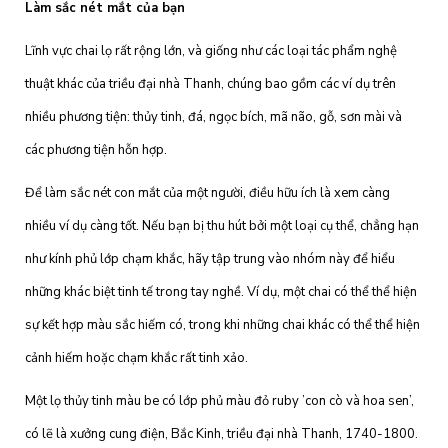
Làm sắc nét mắt của bạn
Lĩnh vực chai lọ rất rộng lớn, và giống như các loại tác phẩm nghệ
thuật khác của triều đại nhà Thanh, chúng bao gồm các ví dụ trên
nhiều phương tiện: thủy tinh, đá, ngọc bích, mã não, gỗ, sơn mài và
các phương tiện hỗn hợp.
Để làm sắc nét con mắt của một người, điều hữu ích là xem càng
nhiều ví dụ càng tốt. Nếu bạn bị thu hút bởi một loại cụ thể, chẳng hạn
như kính phủ lớp chạm khắc, hãy tập trung vào nhóm này để hiểu
những khác biệt tinh tế trong tay nghề. Ví dụ, một chai có thể thể hiện
sự kết hợp màu sắc hiếm có, trong khi những chai khác có thể thể hiện
cảnh hiếm hoặc chạm khắc rất tinh xảo.
Một lọ thủy tinh màu be có lớp phủ màu đỏ ruby ​​’con cò và hoa sen’,
có lẽ là xưởng cung điện, Bắc Kinh, triều đại nhà Thanh, 1740-1800.