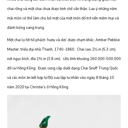
chai rỗng và một chai chưa được tinh chế cẩn thận. Lưu ý những năm
mài mòn có thể làm cho bề mặt của một món đồ trở nên mềm mại và
đánh bóng sang trọng.
Một chai lọ hít hổ phách ‘hươu và dơi’ được chạm khắc, Amber Pebble
Master, triều đại nhà Thanh, 1740-1860. Chai cao 2⅛ in (5,3 cm),
nút ngọc bích, đĩa 1½ in (3,8 cm). Ước tính khoảng 260.000-500.000
đô la Hồng Kông. Được cung cấp dưới dạng Chai Snuff Trung Quốc
và các món ăn kết hợp từ Bộ sưu tập tư nhân vào ngày 8 tháng 10
năm 2020 tại Christie’s ở Hồng Kông