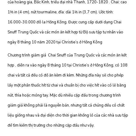
của hoàng gia, Bắc Kinh, triều đại nhà Thanh, 1720-1820 . Chai: cao
1⅗ in (4 cm), nút tourmaline, đĩa: dài 1⅖ in (3,7 cm). Ước tính:
16.000-30.000 đô la Hồng Kông. Được cung cấp dưới dạng Chai
Snuff Trung Quốc và các món ăn kết hợp từ Bộ sưu tập tư nhân vào
ngày 8 tháng 10 năm 2020 tại Christie’s ở Hồng Kông
Chương trình giảm giá Chai Snuff của Trung Quốc và các món ăn kết
hợp , diễn ra vào ngày 8 tháng 10 tại Christie’s ở Hồng Kông, có 108
chai và tất cả đều có đồ ăn kèm đi kèm. Những đĩa này sẽ cho phép
lấy một phần thuốc hít từ chai và chuẩn bị cho việc hít vào có lẽ bằng
nút, thìa hoặc móng tay. Mặc dù nhiều cặp đấu trong chương trình
giảm giá không phải là nguyên bản, nhưng tất cả chúng đều có chất
liệu giống nhau và đại diện cho thời gian khổng lồ của các nhà sưu tập
để tìm kiếm thị trường cho những cặp đấu như vậy.