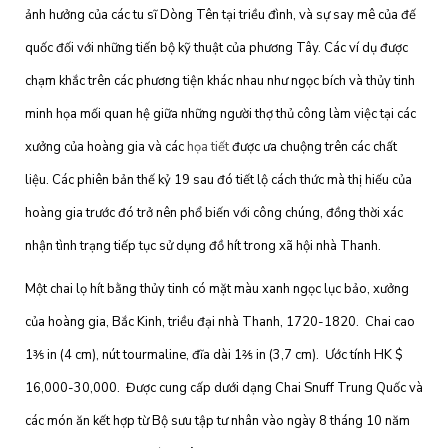
ảnh hưởng của các tu sĩ Dòng Tên tại triều đình, và sự say mê của đế
quốc đối với những tiến bộ kỹ thuật của phương Tây. Các ví dụ được
chạm khắc trên các phương tiện khác nhau như ngọc bích và thủy tinh
minh họa mối quan hệ giữa những người thợ thủ công làm việc tại các
xưởng của hoàng gia và các
họa tiết
được ưa chuộng trên các chất
liệu. Các phiên bản thế kỷ 19 sau đó tiết lộ cách thức mà thị hiếu của
hoàng gia trước đó trở nên phổ biến với công chúng, đồng thời xác
nhận tình trạng tiếp tục sử dụng đồ hít trong xã hội nhà Thanh.
Một chai lọ hít bằng thủy tinh có mặt màu xanh ngọc lục bảo, xưởng
của hoàng gia, Bắc Kinh, triều đại nhà Thanh, 1720-1820. Chai cao
1⅗ in (4 cm), nút tourmaline, đĩa dài 1⅖ in (3,7 cm). Ước tính HK $
16,000-30,000. Được cung cấp dưới dạng Chai Snuff Trung Quốc và
các món ăn kết hợp từ Bộ sưu tập tư nhân vào ngày 8 tháng 10 năm