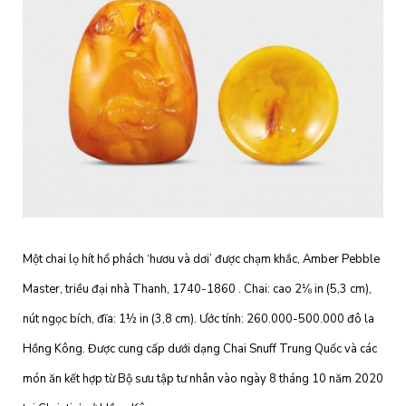
Một chai lọ hít hổ phách ‘hươu và dơi’ được chạm khắc, Amber Pebble
Master, triều đại nhà Thanh, 1740-1860 . Chai: cao 2⅛ in (5,3 cm),
nút ngọc bích, đĩa: 1½ in (3,8 cm). Ước tính: 260.000-500.000 đô la
Hồng Kông. Được cung cấp dưới dạng Chai Snuff Trung Quốc và các
món ăn kết hợp từ Bộ sưu tập tư nhân vào ngày 8 tháng 10 năm 2020