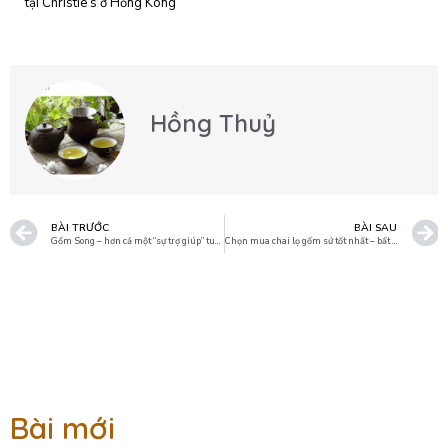
tại Christie’s ở Hồng Kông
Hồng Thuỷ
BÀI TRƯỚC
BÀI SAU
Gốm Song – hơn cả một “sự trợ giúp” tuyệt vời của gốm sứ Trung Quốc
Chọn mua chai lọ gốm sứ tốt nhất – bất kể là bạn ở trong phạm vi giá nào
Bài mới