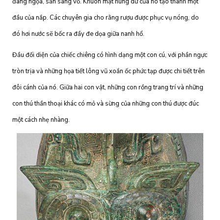
đang ngọa, sẵn sàng vồ. Khuôn mặt hung dữ của nó tạo thành một
đầu của nắp. Các chuyên gia cho rằng rượu được phục vụ nóng, do
đó hơi nước sẽ bốc ra đầy đe dọa giữa nanh hổ.
Đầu đối diện của chiếc chiêng có hình dạng một con cú, với phần ngực
tròn trịa và những họa tiết lông vũ xoắn ốc phức tạp được chi tiết trên
đôi cánh của nó. Giữa hai con vật, những con rồng trang trí và những
con thú thần thoại khác có mỏ và sừng của những con thú được đúc
một cách nhẹ nhàng.