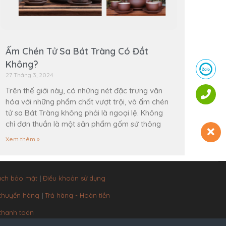
Ấm Chén Tử Sa Bát Tràng Có Đắt
Không?
27 Tháng 3, 2024
Trên thế giới này, có những nét đặc trưng văn
hóa với những phẩm chất vượt trội, và ấm chén
tử sa Bát Tràng không phải là ngoại lệ. Không
chỉ đơn thuần là một sản phẩm gốm sứ thông
Xem thêm »
ách bảo mật
|
Điều khoản sử dụng
 chuyển hàng
|
Trả hàng - Hoàn tiền
thanh toán