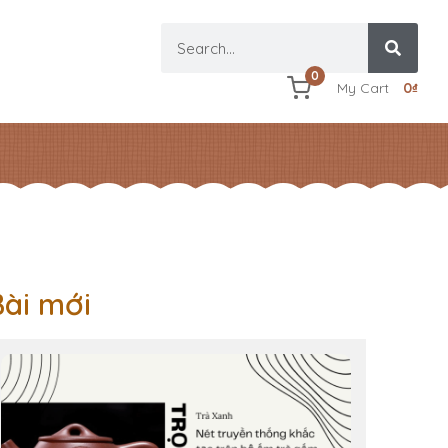
0
My Cart
0
₫
Bài mới