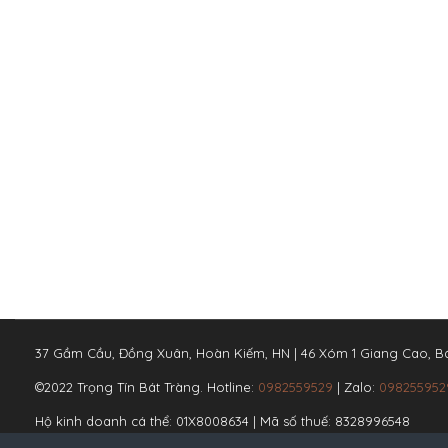
37 Gầm Cầu, Đồng Xuân, Hoàn Kiếm, HN | 46 Xóm 1 Giang Cao, Bá
©2022 Trọng Tín Bát Tràng. Hotline:
0982559529
| Zalo:
098255952
Hộ kinh doanh cá thể: 01X8008634 | Mã số thuế: 8328996548