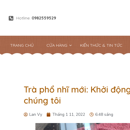
Hotline:
0982559529
TRANG CHỦ
CỬA HÀNG
KIẾN THỨC & TIN TỨC
Trà phổ nhĩ mới: Khởi động
chúng tôi
Lan Vy
Tháng 1 11, 2022
6:48 sáng