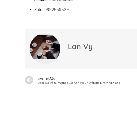
Zalo:
0982559529
Lan Vy
BÀI TRƯỚC
Đàm đạo Trà tại Vương quốc Anh với Chuyên gia Lim Ping Xiang