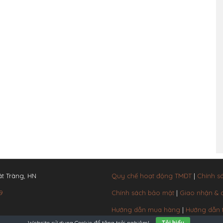
t Tràng, HN
Quy chế hoạt động TMĐT
|
Chính s
9
Chính sách bảo mật
|
Giao nhận &
Hướng dẫn mua hàng
|
Hướng dẫn 
Website sử dụng
Cookie
để tăng trải nghiệm!
Tôi hiểu