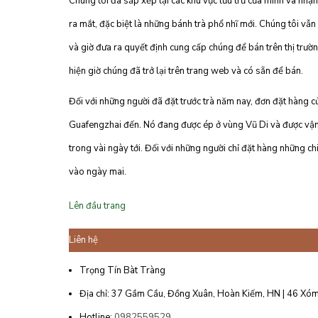
Chúng tôi đã sắp xếp lại các khu vực lưu trữ của mình và nhận
ra mắt, đặc biệt là những bánh trà phổ nhĩ mới. Chúng tôi vẫn
và giờ đưa ra quyết định cung cấp chúng để bán trên thị trườn
hiện giờ chúng đã trở lại trên trang web và có sẵn để bán.
Đối với những người đã đặt trước trà năm nay, đơn đặt hàng c
Guafengzhai đến. Nó đang được ép ở vùng Vũ Di và được vận
trong vài ngày tới. Đối với những người chỉ đặt hàng những ch
vào ngày mai.
Lên đầu trang
Liên hệ
Trọng Tín Bàt Tràng
Địa chỉ: 37 Gầm Cầu, Đồng Xuân, Hoàn Kiếm, HN | 46 Xóm
Hotline:
0982559529