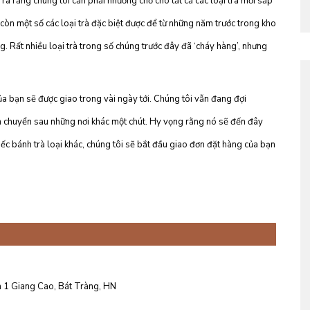
 ra rằng chúng tôi cần phải nhường chỗ cho tất cả các loại trà mới sắp
 còn một số các loại trà đặc biệt được để từ những năm trước trong kho
g. Rất nhiều loại trà trong số chúng trước đây đã ‘cháy hàng’, nhưng
ủa bạn sẽ được giao trong vài ngày tới. Chúng tôi vẫn đang đợi
 chuyển sau những nơi khác một chút. Hy vọng rằng nó sẽ đến đây
iếc bánh trà loại khác, chúng tôi sẽ bắt đầu giao đơn đặt hàng của bạn
 1 Giang Cao, Bát Tràng, HN