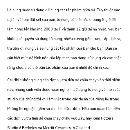
Lò nung được sử dụng để nung các tác phẩm gốm sứ. Tùy thuộc vào
dự án và loại đất sét của bạn, lò nung có thể mất khoảng 8 giờ để
làm nóng lên khoảng 2000 độ F và thêm 12 giờ để hạ nhiệt. Nếu bạn
không có quyền sử dụng lò nung, nhiều xưởng gốm cung cấp dịch vụ
trả tiền khi nung và sẽ nung các tác phẩm của bạn cho bạn. Bạn sẽ
cần biết mức độ hình nón của lớp men bạn đang sử dụng và xác nhận
rằng studio có thể bắn tác phẩm của bạn ở nhiệt độ chính xác.
Crucible không cung cấp dịch vụ trả tiền để chữa cháy vào thời điểm
này, nhưng sinh viên được hoan nghênh sử dụng lò nung và men của
studio của chúng tôi khi làm việc trong các dự án của riêng họ trong
Phòng thí nghiệm gốm sứ của The Crucible . Nếu bạn quan tâm đến
các dịch vụ trả tiền để chữa cháy ở khu vực Bay, hãy xem Potters
Studio ở Berkeley và Merritt Ceramics ở Oakland.