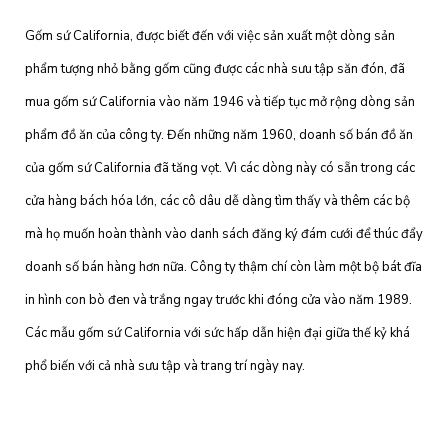
Gốm sứ California, được biết đến với việc sản xuất một dòng sản
phẩm tượng nhỏ bằng gốm cũng được các nhà sưu tập săn đón, đã
mua gốm sứ California vào năm 1946 và tiếp tục mở rộng dòng sản
phẩm đồ ăn của công ty. Đến những năm 1960, doanh số bán đồ ăn
của gốm sứ California đã tăng vọt. Vì các dòng này có sẵn trong các
cửa hàng bách hóa lớn, các cô dâu dễ dàng tìm thấy và thêm các bộ
mà họ muốn hoàn thành vào danh sách đăng ký đám cưới để thúc đẩy
doanh số bán hàng hơn nữa. Công ty thậm chí còn làm một bộ bát đĩa
in hình con bò đen và trắng ngay trước khi đóng cửa vào năm 1989.
Các mẫu gốm sứ California với sức hấp dẫn hiện đại giữa thế kỷ khá
phổ biến với cả nhà sưu tập và trang trí ngày nay.