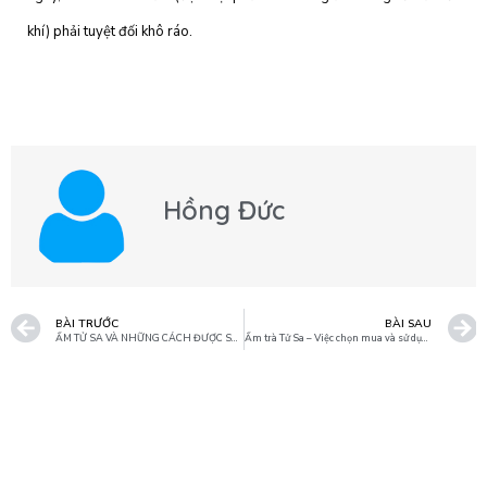
khí) phải tuyệt đối khô ráo.
Hồng Đức
BÀI TRƯỚC
BÀI SAU
ẤM TỬ SA VÀ NHỮNG CÁCH ĐƯỢC SỬ DỤNG ĐỂ PHÂN LOẠI
Ấm trà Tử Sa – Việc chọn mua và sử dụng một chiếc