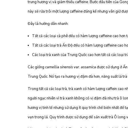
trung hương vị và giảm thiểu caffeine. Bước đầu tiên của Gong
này sẽ rửa trôi một lượng caffeine đáng kể nhưng vẫn giữ đượ
Đây là hướng dẫn nhanh:
Tất cả các loại cà phê đều có hàm lượng caffeine cao hơn tấ
Tất cả các loại trà Ấn Độ đều có hàm lượng caffeine cao hơ
Các loại trà xanh của Trung Quốc cao hơn tất cả các loại t
Các giống
camellia sinensis var. assamica
được sử dụng ở Ấn 
Trung Quốc. Nó tạo ra hương vị đậm đà hơn, năng suất lá trà t
Trong tất cả các loại trà, trà xanh có hàm lượng caffein cao n
người ngạc nhiên vì trà xanh không có vị đậm đà như trà ô long
hương vị tinh tế nhưng sử dụng ít quy trình chế biến nhất để tạ
vẹn trong lá. Quy trình được sử dụng để sản xuất trà Ô long v