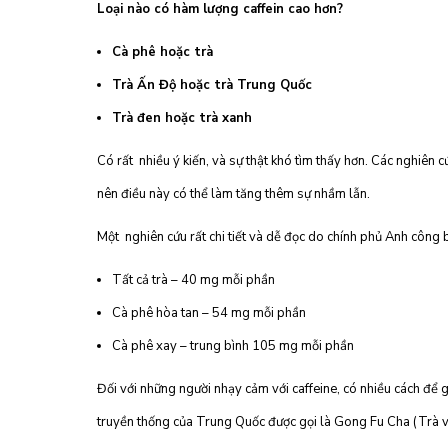
Loại nào có hàm lượng caffein cao hơn?
Cà phê hoặc trà
Trà Ấn Độ hoặc trà Trung Quốc
Trà đen hoặc trà xanh
Có rất
nhiều ý kiến, và sự thật khó tìm thấy hơn. Các nghiên 
nên điều này có thể làm tăng thêm sự nhầm lẫn.
Một
nghiên cứu rất chi tiết và dễ đọc
do chính phủ Anh công 
Tất cả trà – 40 mg mỗi phần
Cà phê hòa tan – 54 mg mỗi phần
Cà phê xay – trung bình 105 mg mỗi phần
Đối với những người nhạy cảm với caffeine, có nhiều cách để 
truyền thống của Trung Quốc được gọi là Gong Fu Cha (Trà với