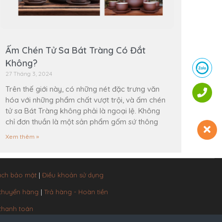
Ấm Chén Tử Sa Bát Tràng Có Đắt
Không?
27 Tháng 3, 2024
Trên thế giới này, có những nét đặc trưng văn
hóa với những phẩm chất vượt trội, và ấm chén
tử sa Bát Tràng không phải là ngoại lệ. Không
chỉ đơn thuần là một sản phẩm gốm sứ thông
Xem thêm »
ách bảo mật
|
Điều khoản sử dụng
 chuyển hàng
|
Trả hàng - Hoàn tiền
thanh toán