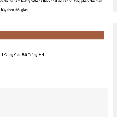
ổ nhĩ,
có hàm lượng caffeine thấp nhất do các phương pháp chế biến
 hủy theo thời gian.
 1 Giang Cao, Bát Tràng, HN