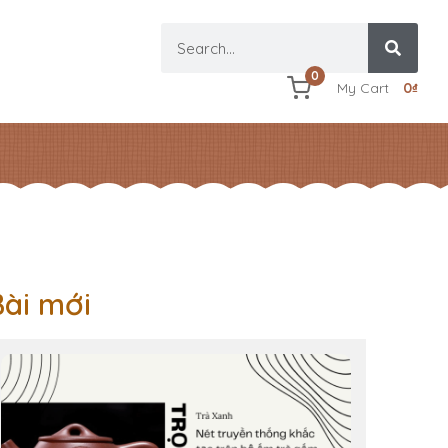
0
My Cart
0
₫
Bài mới