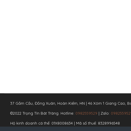
37 Gầm Cầu, Đồng Xuân, Hoàn Kiếm, HN | 46 Xóm 1 Giang Cao, Bá
©2022 Trọng Tín Bát Tràng. Hotline:
0982559529
| Zalo:
098255952
Hộ kinh doanh cá thể: 01X8008634 | Mã số thuế: 8328996548