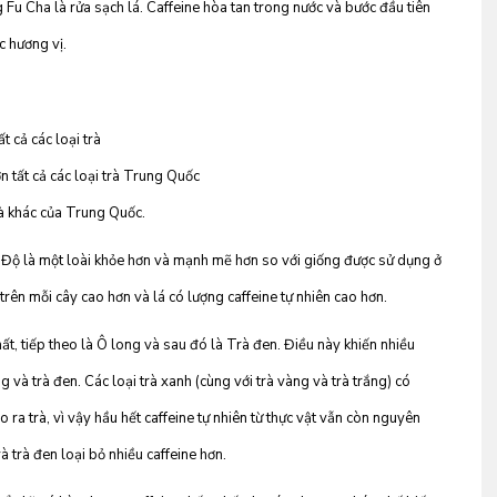
 Fu Cha là rửa sạch lá. Caffeine hòa tan trong nước và bước đầu tiên
c hương vị.
t cả các loại trà
n tất cả các loại trà Trung Quốc
rà khác của Trung Quốc.
Độ là một loài khỏe hơn và mạnh mẽ hơn so với giống được sử dụng ở
rên mỗi cây cao hơn và lá có lượng caffeine tự nhiên cao hơn.
hất, tiếp theo là Ô long và sau đó là Trà đen. Điều này khiến nhiều
 và trà đen. Các loại trà xanh (cùng với trà vàng và trà trắng) có
o ra trà, vì vậy hầu hết caffeine tự nhiên từ thực vật vẫn còn nguyên
à trà đen loại bỏ nhiều caffeine hơn.