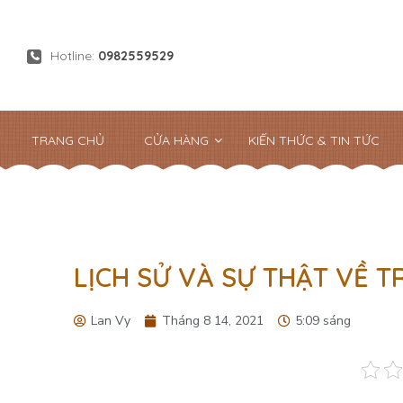
Hotline:
0982559529
TRANG CHỦ
CỬA HÀNG
KIẾN THỨC & TIN TỨC
LỊCH SỬ VÀ SỰ THẬT VỀ T
Lan Vy
Tháng 8 14, 2021
5:09 sáng