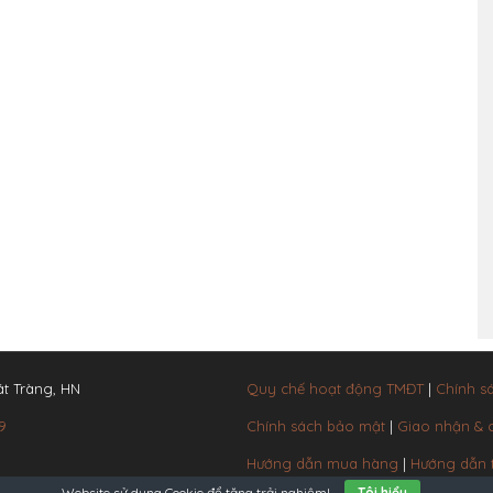
t Tràng, HN
Quy chế hoạt động TMĐT
|
Chính s
9
Chính sách bảo mật
|
Giao nhận &
Hướng dẫn mua hàng
|
Hướng dẫn 
Website sử dụng
Cookie
để tăng trải nghiệm!
Tôi hiểu