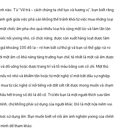
nh nào. Từ “Về trà – cách chúng ta chế tạo và hương vị”, bạn biết rằng
anh giới giữa việc phá sản không thể tránh khỏi từ việc mua những loại
 một chiếc ấm pha cho quá nhiều loại trà cùng một lúc và làm lẫn lộn
chiếc nồi yixing nhỏ, có chức năng, được sản xuất hàng loạt được làm
iá khoảng 100 đô la – rẻ hơn bất cứ thứ gì và bạn có thể gặp rủi ro
 với một ấm có khả năng tăng trưởng hạn chế; tệ nhất là một cái ấm được
à đồ uống hoặc được trang trí và tô màu bằng sơn có chì. Một thủ
 nếu nó nhỏ và khiêm tốn hoặc từ một nghệ sĩ mới bắt đầu sự nghiệp
n mua từ các nghệ sĩ nổi tiếng với đất sét rất được mong muốn và chạm
hầu hết trong số đó là đồ cổ. Trừ khi bạn là một người thích sưu tầm
mình, chứ không phải sử dụng của người khác. Đó là một nửa niềm vui.
ức sử dụng ấm. Bạn muốn biết về nỗi ám ảnh nghiện yixing của chính
nh mình để tham khảo.