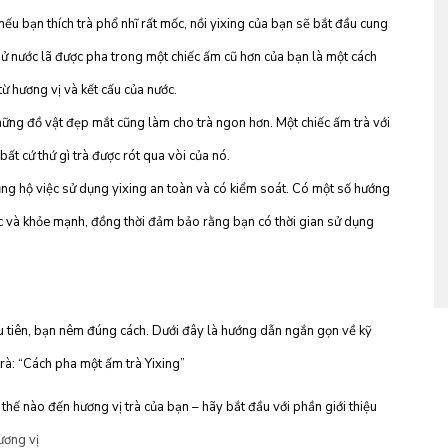
 nếu bạn thích trà phổ nhĩ rất mốc, nồi yixing của bạn sẽ bắt đầu cung
hử nước lã được pha trong một chiếc ấm cũ hơn của bạn là một cách
từ hương vị và kết cấu của nước.
những đồ vật đẹp mắt cũng làm cho trà ngon hơn. Một chiếc ấm trà với
t cứ thứ gì trà được rót qua vòi của nó.
ể ủng hộ việc sử dụng yixing an toàn và có kiểm soát. Có một số hướng
c và khỏe mạnh, đồng thời đảm bảo rằng bạn có thời gian sử dụng
ầu tiên, bạn nêm đúng cách. Dưới đây là hướng dẫn ngắn gọn về kỹ
rà: “Cách pha một ấm trà Yixing”
ế nào đến hương vị trà của bạn – hãy bắt đầu với phần giới thiệu
ương vị