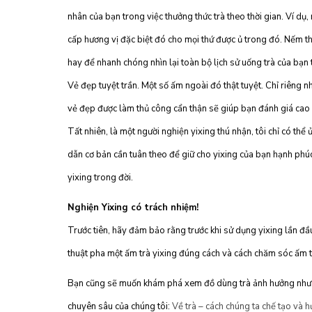
nhân của bạn trong việc thưởng thức trà theo thời gian. Ví dụ,
cấp hương vị đặc biệt đó cho mọi thứ được ủ trong đó. Nếm t
hay để nhanh chóng nhìn lại toàn bộ lịch sử uống trà của bạn 
Vẻ đẹp tuyệt trần. Một số ấm ngoài đó thật tuyệt. Chỉ riêng 
vẻ đẹp được làm thủ công cẩn thận sẽ giúp bạn đánh giá cao bấ
Tất nhiên, là một người nghiện yixing thú nhận, tôi chỉ có th
dẫn cơ bản cần tuân theo để giữ cho yixing của bạn hạnh phú
yixing trong đời.
Nghiện Yixing có trách nhiệm!
Trước tiên, hãy đảm bảo rằng trước khi sử dụng yixing lần đ
thuật pha một ấm trà yixing đúng cách và cách chăm sóc ấm t
Bạn cũng sẽ muốn khám phá xem đồ dùng trà ảnh hưởng như th
chuyên sâu của chúng tôi:
Về trà – cách chúng ta chế tạo và h