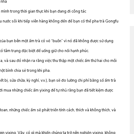
 nhà
mình trong thời gian thực khi bạn đang đi công tác
u nước sôi khi tiếp viên hàng không đến để bạn có thể pha trà Gongfu
 của bạn bên một ấm trà có vẻ “buồn” vì nó đã không được sử dụng
có tâm trạng đặc biệt để uống giữ cho nồi hạnh phúc.
ia, và sau đó nhận ra rằng việc thu thập một chiếc ấm thứ hai cho mỗi
ột bình chia sẻ trong khi pha.
 bị, sửa chữa, kỳ nghỉ, v.v.), bạn sẽ đo lường chi phí bằng số ấm trà
 đi mua những chiếc ấm yixing để tự nhủ rằng bạn đã tiết kiệm được
an, những chiếc ấm sẽ phát triển tính cách, thích và không thích, và
jn yixing. Vậy, có gì mà khiến chúng ta trở nên nghiện yixing, không