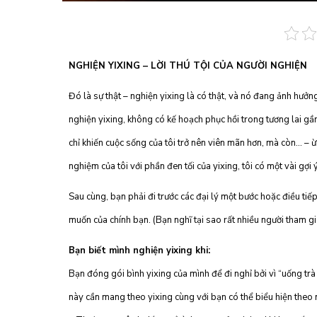
NGHIỆN YIXING – LỜI THÚ TỘI CỦA NGƯỜI NGHIỆN
Đó là sự thật – nghiện yixing là có thật, và nó đang ảnh hưởn
nghiện yixing, không có kế hoạch phục hồi trong tương lai gầ
chỉ khiến cuộc sống của tôi trở nên viên mãn hơn, mà còn… – ừ
nghiệm của tôi với phần đen tối của yixing, tôi có một vài gợi
Sau cùng, bạn phải đi trước các đại lý một bước hoặc điều ti
muốn của chính bạn. (Bạn nghĩ tại sao rất nhiều người tham g
Bạn biết mình nghiện yixing khi:
Bạn đóng gói bình yixing của mình để đi nghỉ bởi vì “uống t
này cần mang theo yixing cùng với bạn có thể biểu hiện theo 