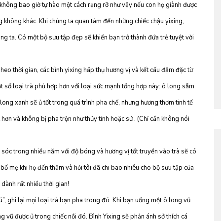
 không bao giờ tự hào một cách rạng rỡ như vậy nếu con họ giành được
 không khác. Khi chúng ta quan tâm đến những chiếc chậu yixing,
ng ta. Có một bộ sưu tập đẹp sẽ khiến bạn trở thành đứa trẻ tuyệt vời
Theo thời gian, các bình yixing hấp thụ hương vị và kết cấu đậm đặc từ
t số loại trà phù hợp hơn với loại sức mạnh tổng hợp này: ô long sẫm
 ô long xanh sẽ ủ tốt trong quá trình pha chế, nhưng hương thơm tinh tế
t hơn và không bị pha trộn như thủy tinh hoặc sứ . (Chỉ cần không nói
m sóc trong nhiều năm với độ bóng và hương vị tốt truyền vào trà sẽ có
i bố mẹ khi họ đến thăm và hỏi tôi đã chi bao nhiêu cho bộ sưu tập của
ành rất nhiều thời gian!
ú”, ghi lại mọi loại trà bạn pha trong đó. Khi bạn uống một ô long vũ
g vũ được ủ trong chiếc nồi đó. Bình Yixing sẽ phản ánh sở thích cá