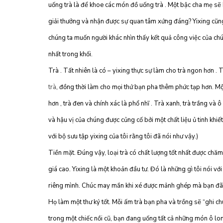
uống trà là để khoe các món đồ uống trà . Một bậc cha mẹ sẽ
giải thưởng và nhận được sự quan tâm xứng đáng? Yixing cũng
chúng ta muốn người khác nhìn thấy kết quả công việc của chú
nhất trong khối.
Trà . Tất nhiên là có – yixing thực sự làm cho trà ngon hơn . 
trà
, đồng thời làm cho mọi thứ bạn pha thêm phức tạp hơn. Mộ
hơn , trà đen và chính xác là phổ nhĩ . Trà xanh, trà trắng và
và hậu vị của chúng được củng cố bởi một chất liệu ủ tinh khiế
với bộ sưu tập yixing của tôi rằng tôi đã nói như vậy.)
Tiền mặt. Đúng vậy, loại trà có chất lượng tốt nhất được chă
giá cao. Yixing là một khoản đầu tư. Đó là những gì tôi nói vớ
riêng mình. Chúc may mắn khi xé được mảnh ghép mà bạn đã d
Họ làm một thư ký tốt. Mỗi ấm trà bạn pha và trồng sẽ “ghi ch
trong một chiếc nồi cũ, bạn đang uống tất cả những món ô lon