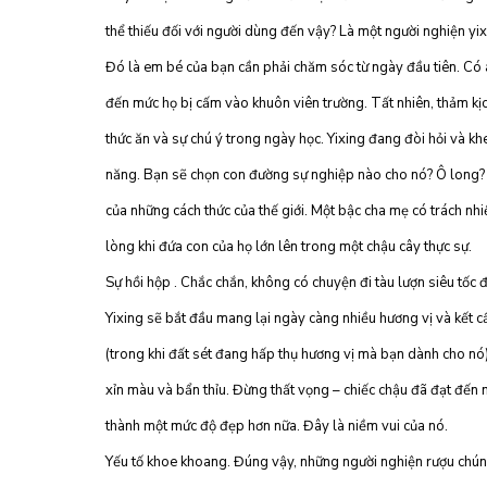
thể thiếu đối với người dùng đến vậy? Là một người nghiện yix
Đó là em bé của bạn cần phải chăm sóc từ ngày đầu tiên. Có 
đến mức họ bị cấm vào khuôn viên trường. Tất nhiên, thảm kịch
thức ăn và sự chú ý trong ngày học. Yixing đang đòi hỏi và k
năng. Bạn sẽ chọn con đường sự nghiệp nào cho nó? Ô long? 
của những cách thức của thế giới. Một bậc cha mẹ có trách nh
lòng khi đứa con của họ lớn lên trong một chậu cây thực sự.
Sự hồi hộp . Chắc chắn, không có chuyện đi tàu lượn siêu tốc
Yixing sẽ bắt đầu mang lại ngày càng nhiều hương vị và kết cấu
(trong khi đất sét đang hấp thụ hương vị mà bạn dành cho nó)
xỉn màu và bẩn thỉu. Đừng thất vọng – chiếc chậu đã đạt đến
thành một mức độ đẹp hơn nữa. Đây là niềm vui của nó.
Yếu tố khoe khoang. Đúng vậy, những người nghiện rượu chúng