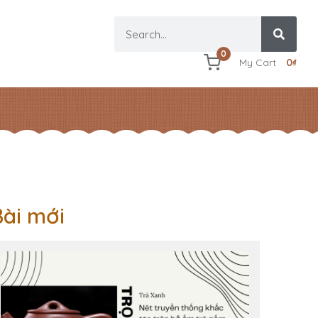
0
My Cart
0
₫
Bài mới