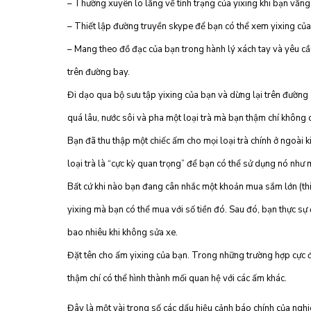
– Thường xuyên lo lắng về tình trạng của yixing khi bạn vắng
– Thiết lập đường truyền skype để bạn có thể xem yixing của 
– Mang theo đồ đạc của bạn trong hành lý xách tay và yêu cầ
trên đường bay.
Đi dạo qua bộ sưu tập yixing của bạn và dừng lại trên đường
quá lâu, nước sôi và pha một loại trà mà bạn thậm chí không 
Bạn đã thu thập một chiếc ấm cho mọi loại trà chính ở ngoài k
loại trà là “cực kỳ quan trọng” để bạn có thể sử dụng nó như m
Bất cứ khi nào bạn đang cân nhắc một khoản mua sắm lớn (thiết
yixing mà bạn có thể mua với số tiền đó. Sau đó, bạn thực sự
bao nhiêu khi không sửa xe.
Đặt tên cho ấm yixing của bạn. Trong những trường hợp cực đo
thậm chí có thể hình thành mối quan hệ với các ấm khác.
Đây là một vài trong số các dấu hiệu cảnh báo chính của nghie