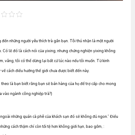
g đến những người yêu thích trà gần bạn. Tôi thú nhận là một người
n. Có lẽ đó là cách nói của yixing, nhưng chứng nghiện yixing không
m, vâng, tôi có thể dừng lại bất cứ lúc nào nếu tôi muốn. Từ kinh
 ý về cách điều hướng thế giới chưa được biết đến này.
ếp theo là bạn biết rằng bạn sẽ bán hàng của họ để trợ cấp cho mong
ia vào ngành công nghiệp trà?)
rà ngoài những quán cà phê của khách sạn đó sẽ không đủ ngon.” Điều
những cách thậm chí còn tồi tệ hơn không giới hạn, bao gồm, :