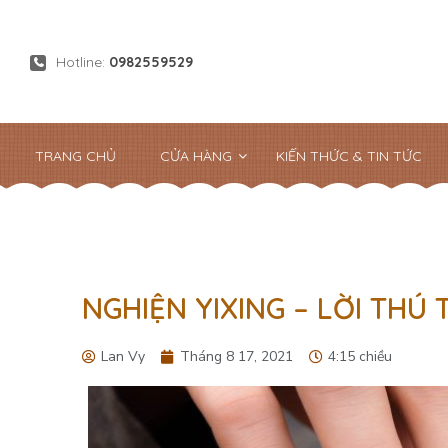
Hotline:
0982559529
TRANG CHỦ
CỬA HÀNG
KIẾN THỨC & TIN TỨC
NGHIỆN YIXING – LỜI THÚ
Lan Vy
Tháng 8 17, 2021
4:15 chiều