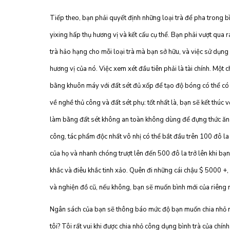
Tiếp theo, bạn phải quyết định những loại trà để pha trong bì
yixing hấp thụ hương vị và kết cấu cụ thể. Bạn phải vượt qua r
trà hảo hạng cho mỗi loại trà mà bạn sở hữu, và việc sử dụng
hương vị của nó. Việc xem xét đầu tiên phải là tài chính. Một 
bằng khuôn máy với đất sét đủ xốp để tạo độ bóng có thể có g
về nghề thủ công và đất sét phụ: tốt nhất là, bạn sẽ kết thúc
làm bằng đất sét không an toàn không dùng để đựng thức ăn v
công, tác phẩm độc nhất vô nhị có thể bắt đầu trên 100 đô la
của họ và nhanh chóng trượt lên đến 500 đô la trở lên khi bạ
khắc và điêu khắc tinh xảo. Quên đi những cái chậu $ 5000 +, 
và nghiện đồ cũ, nếu không, bạn sẽ muốn bình mới của riêng 
Ngân sách của bạn sẽ thông báo mức độ bạn muốn chia nhỏ m
tôi? Tôi rất vui khi được chia nhỏ công dụng bình trà của chí