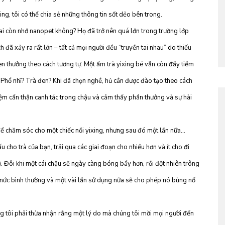
ing, tôi có thể chia sẻ những thông tin sốt dẻo bên trong.
ai còn nhớ nanopet không? Họ đã trở nên quá lớn trong trường lớp
 đã xảy ra rất lớn – tất cả mọi người đều “truyền tai nhau” do thiếu
hen thưởng theo cách tương tự. Một ấm trà yixing bé vẫn còn đầy tiềm
Phổ nhĩ? Trà đen? Khi đã chọn nghề, hủ cần được đào tạo theo cách
iệm cẩn thận canh tác trong chậu và cảm thấy phần thưởng và sự hài
 để chăm sóc cho một chiếc nồi yixing, nhưng sau đó một lần nữa…
 cho trà của bạn, trải qua các giai đoạn cho nhiều hơn và ít cho đi
. Đôi khi một cái chậu sẽ ngày càng bóng bẩy hơn, rồi đột nhiên trông
 mức bình thường và một vài lần sử dụng nữa sẽ cho phép nó bùng nổ
 tôi phải thừa nhận rằng một lý do mà chúng tôi mời mọi người đến