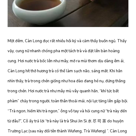
Một đêm, Càn Long đọc rất nhiều hồi ký và cảm thấy buồn ngủ. Thấy
vậy, cung nữ nhanh chóng pha một tách trà và đặt lên bàn hoàng
cung. Hơi nước trà bốc lên như mây, mở ra mùi thơm dịu dàng êm ái,
Càn Long hít thở hương trà có thể làm sạch não, sáng mắt. Khi hắn
nhìn thấy, trà trong chén giống như hoa đào đang hé nụ, đứng thẳng
trong chén. Hơi nước trà như mây mù vây quanh hắn, “khí tức bất
phàm” chảy trong người, toàn thân thoải mái, nội lực tăng lên gấp bội.
“Trà ngon, hiếm khi trà ngon,” ông vỗ tay và hỏi cung nữ “trà này đến
từ đâu?”, Cô ấy trả lời “trà này là trà Shui Jin Si 水 尽 司 茶 do huyện
Trường Lạc (sau này đổi tên thành Wufeng, Trà Wufeng) ”. Càn Long