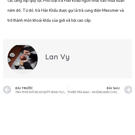
các tầng lớp quý tộc Phổ loại trà Hán Khẩu ngon nhất vào mùa xuân
năm đó. Từ đó, trà Hán Khẩu được gọi là trà cung điện Messmer và
trở thành món khoái khẩu của giới xã hội cao cấp.
Lan Vy
BÀI TRƯỚC
BÀI SAU
TRÀ PHỔ NHĨ SICILY QUÝT VÀNG TỰ LÀM TẠI NHÀ
THIỀN TRÀ ĐẠO – NHỮNG ĐIỀU CHÚNG TA CHƯA BIẾT