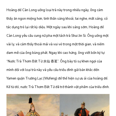
Hoàng đế Càn Long uống loại trà này trong nhiều ngày, ông cảm
thấy ăn ngon miệng hơn, tinh thần sảng khoái, tai nghe, mắt sáng, có
tác dụng trẻ lại rất kỳ diệu. Một ngày sau khi sáng sớm, Hoàng đế
Càn Long yêu cầu cung nữ pha một tách trà Shui Jin Si. Ông uống một
vài ly, và cảm thấy thoải mái và vui vẻ trong một thời gian, và niềm
đam mê của ông bùng phát. Ngay khi cao hứng, ông viết bốn ký tự:
“Nước Trà Thơm Bất Tử 水仙 香茗”. Ông bày tỏ sự khen ngợi của
mình đối với loại trà này và yêu cầu triều đình gửi bản khắc đến
Yamen quận Trường Lạc (Wufeng) để thể hiện sự ưu ái của hoàng đế.
Kể từ đó, nước Trà Thơm Bất Tử đã trở thành vật phẩm của triều đình.