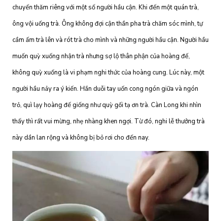
chuyến thăm riêng với một số người hầu cận. Khi đến một quán trà,
ông vội uống trà. Ông không đợi cận thần pha trà chăm sóc mình, tự
cầm ấm trà lên và rót trà cho mình và những người hầu cận. Người hầu
muốn quỳ xuống nhận trà nhưng sợ lộ thân phận của hoàng đế,
không quỳ xuống là vi phạm nghi thức của hoàng cung. Lúc này, một
người hầu nảy ra ý kiến. Hắn duỗi tay uốn cong ngón giữa và ngón
trỏ, quì lạy hoàng đế giống như quỳ gối tạ ơn trà. Càn Long khi nhìn
thấy thì rất vui mừng, nhẹ nhàng khen ngợi. Từ đó, nghi lễ thưởng trà
này dần lan rộng và không bị bỏ rơi cho đến nay.