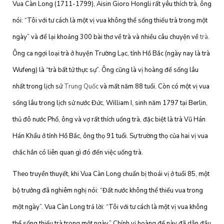
Vua Càn Long (1711-1799), Aisin Gioro Hongli rất yêu thích trà, ông
nói: “Tôi với tư cách là một vị vua không thể sống thiếu trà trong một
ngày” và để lại khoảng 300 bài thơ về trà và nhiều câu chuyện về
trà
.
Ông ca ngợi loại trà ở huyện Trường Lạc, tỉnh Hồ Bắc (ngày nay là trà
Wufeng) là “trà bất tử thực sự”. Ông cũng là vị hoàng đế sống lâu
nhất trong lịch sử
Trung Quốc
và mất năm 88 tuổi. Còn có một vị vua
sống lâu trong lịch sử nước Đức, William I, sinh năm 1797 tại Berlin,
thủ đô nước Phổ, ông và vợ rất thích uống trà, đặc biệt là trà Vũ Hán
Hán Khẩu ở tỉnh Hồ Bắc, ông thọ 91 tuổi. Sự trường thọ của hai vị vua
chắc hẳn có liên quan gì đó đến việc uống trà.
Theo truyền thuyết, khi Vua Càn Long chuẩn bị thoái vị ở tuổi 85, một
bộ trưởng đã nghiêm nghị nói: “Đất nước không thể thiếu vua trong
một ngày”. Vua Càn Long trả lời: “Tôi với tư cách là một vị vua không
thể sống thiếu trà trong một ngày.” Chính vị hoàng đế này đã dẫn đầu