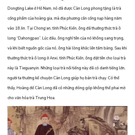
Dongting Lake ở Hồ Nam, nó đã được Càn Long phong tặng là trà
cống phẩm của hoàng gia, mà địa phương cần cống nạp hàng năm
vào 18 Jin. Tại Chong‘an, tỉnh Phúc Kiến, ông đã thưởng thức trà ô
long “Dahongpao”. Lúc đầu, ông nghĩ tên của nó không sang trọng,
và khi biết nguồn gốc của nó, ông hài lòng khắc lên tấm bảng. Sau khi
thưởng thức trà ô long ở Anxi, tỉnh Phúc Kiến, ông đặt tên cho loại trà
này là Tieguanyin. Những loại trà nổi tiếng này đã có danh tiếng lớn,
người ta thường kể chuyện Càn Long giúp họ bán trà chạy. Có thể
thấy, Hoàng đế Càn Long đã có những đóng góp không thể phai mờ
cho văn hóa trà Trung Hoa.