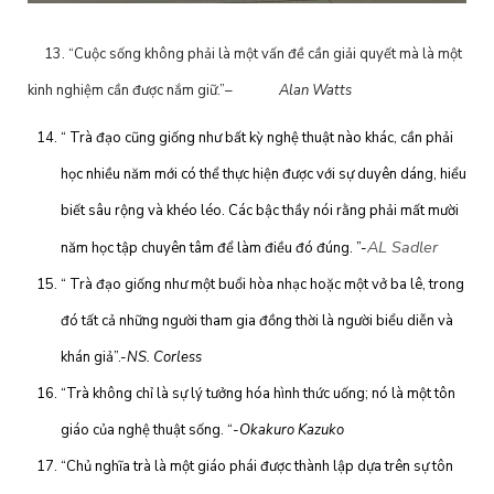
1
3. “Cuộc sống không phải là một vấn đề cần giải quyết mà là một
kinh nghiệm cần được nắm giữ.”
– Alan Watts
“ Trà đạo cũng giống như bất kỳ nghệ thuật nào khác, cần phải
học nhiều năm mới có thể thực hiện được với sự duyên dáng, hiểu
biết sâu rộng và khéo léo. Các bậc thầy nói rằng phải mất mười
AL Sadler
năm học tập chuyên tâm để làm điều đó đúng. ”-
“ Trà đạo giống như một buổi hòa nhạc hoặc một vở ba lê, trong
đó tất cả những người tham gia đồng thời là người biểu diễn và
khán giả”.-
NS. Corless
“Trà không chỉ là sự lý tưởng hóa hình thức uống; nó là một tôn
giáo của nghệ thuật sống. “
-Okakuro Kazuko
“Chủ nghĩa trà là một giáo phái được thành lập dựa trên sự tôn