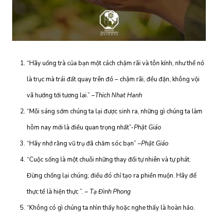
“Hãy uống trà của bạn một cách chậm rãi và tôn kính, như thể nó
là trục mà trái đất quay trên đó – chậm rãi, đều đặn, không vội
vã hướng tới tương lai.” –
Thich Nhat Hanh
“Mỗi sáng sớm chúng ta lại được sinh ra, những gì chúng ta làm
hôm nay mới là điều quan trọng nhất”-
Phật Giáo
“Hãy nhớ rằng vũ trụ đã chăm sóc bạn”
–Phật Giáo
“Cuộc sống là một chuỗi những thay đổi tự nhiên và tự phát.
Đừng chống lại chúng; điều đó chỉ tạo ra phiền muộn. Hãy để
thực tế là hiện thực ”.
– Tạ Đình Phong
“Không có gì chúng ta nhìn thấy hoặc nghe thấy là hoàn hảo.