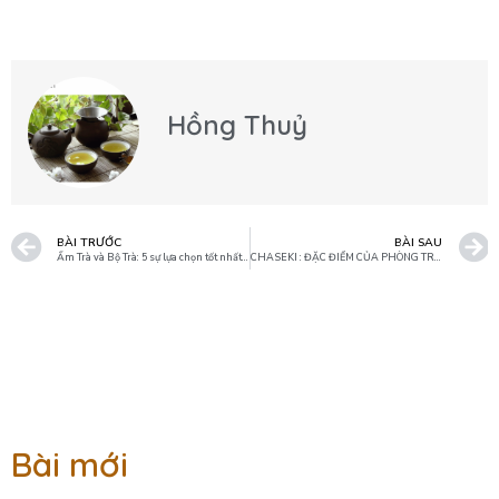
Hồng Thuỷ
BÀI TRƯỚC
BÀI SAU
Ấm Trà và Bộ Trà: 5 sự lựa chọn tốt nhất từ Nhật Bản
CHASEKI : ĐẶC ĐIỂM CỦA PHÒNG TRÀ NHẬT BẢN
Bài mới