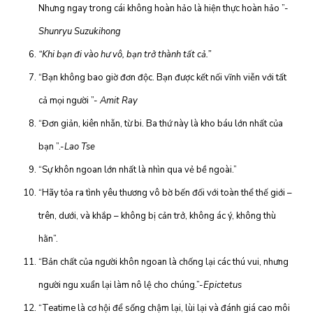
Nhưng ngay trong cái không hoàn hảo là hiện thực hoàn hảo ”-
Shunryu Suzukihong
“Khi bạn đi vào hư vô, bạn trở thành tất cả.”
“Bạn không bao giờ đơn độc. Bạn được kết nối vĩnh viễn với tất
cả mọi người ”-
Amit Ray
“Đơn giản, kiên nhẫn, từ bi. Ba thứ này là kho báu lớn nhất của
bạn ”.-
Lao Tse
“Sự khôn ngoan lớn nhất là nhìn qua vẻ bề ngoài.”
“Hãy tỏa ra tình yêu thương vô bờ bến đối với toàn thể thế giới –
trên, dưới, và khắp – không bị cản trở, không ác ý, không thù
hằn”.
“Bản chất của người khôn ngoan là chống lại các thú vui, nhưng
người ngu xuẩn lại làm nô lệ cho chúng.”-
Epictetus
“Teatime là cơ hội để sống chậm lại, lùi lại và đánh giá cao môi