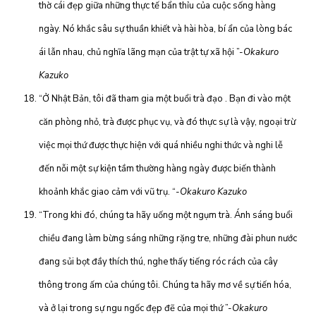
thờ cái đẹp giữa những thực tế bẩn thỉu của cuộc sống hàng
ngày. Nó khắc sâu sự thuần khiết và hài hòa, bí ẩn của lòng bác
ái lẫn nhau, chủ nghĩa lãng mạn của trật tự xã hội ”-
Okakuro
Kazuko
“Ở Nhật Bản, tôi đã tham gia một buổi trà đạo . Bạn đi vào một
căn phòng nhỏ, trà được phục vụ, và đó thực sự là vậy, ngoại trừ
việc mọi thứ được thực hiện với quá nhiều nghi thức và nghi lễ
đến nỗi một sự kiện tầm thường hàng ngày được biến thành
khoảnh khắc giao cảm với vũ trụ. “
-Okakuro Kazuko
“Trong khi đó, chúng ta hãy uống một ngụm trà. Ánh sáng buổi
chiều đang làm bừng sáng những rặng tre, những đài phun nước
đang sủi bọt đầy thích thú, nghe thấy tiếng róc rách của cây
thông trong ấm của chúng tôi. Chúng ta hãy mơ về sự tiến hóa,
và ở lại trong sự ngu ngốc đẹp đẽ của mọi thứ ”-
Okakuro