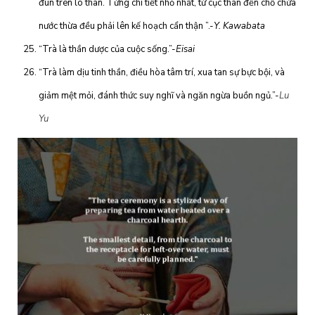
đun trên lò than. Từng chi tiết nhỏ nhất, từ cục than đến chỗ chứa
nước thừa đều phải lên kế hoạch cẩn thận ”.-
Y. Kawabata
“Trà là thần dược của cuộc sống.”-
Eisai
“Trà làm dịu tinh thần, điều hòa tâm trí, xua tan sự bực bội, và
giảm mệt mỏi, đánh thức suy nghĩ và ngăn ngừa buồn ngủ.”-
Lu
Yu