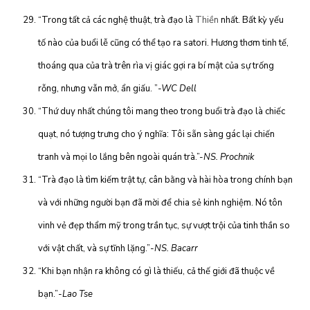
“Trong tất cả các nghệ thuật, trà đạo là
Thiền
nhất. Bất kỳ yếu
tố nào của buổi lễ cũng có thể tạo ra satori. Hương thơm tinh tế,
thoáng qua của trà trên rìa vị giác gợi ra bí mật của sự trống
rỗng, nhưng vẫn mở, ẩn giấu. ”
-WC Dell
“Thứ duy nhất chúng tôi mang theo trong buổi trà đạo là chiếc
quạt, nó tượng trưng cho ý nghĩa: Tôi sẵn sàng gác lại chiến
tranh và mọi lo lắng bên ngoài quán trà.”-
NS. Prochnik
“Trà đạo là tìm kiếm trật tự, cân bằng và hài hòa trong chính bạn
và với những người bạn đã mời để chia sẻ kinh nghiệm. Nó tôn
vinh vẻ đẹp thẩm mỹ trong trần tục, sự vượt trội của tinh thần so
với vật chất, và sự tĩnh lặng.”
-NS. Bacarr
“Khi bạn nhận ra không có gì là thiếu, cả thế giới đã thuộc về
bạn.”
-Lao Tse