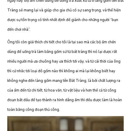
ngày nay. Bộ ấm chén dùng để uống trà xuất xứ từ ở làng gốm tên Bát
Tràng sẽ mang lại và giúp cho gia chủ có sự sang trọng, và thể hiện
được sự tôn trọng có tính nhất định để giành cho những người “bạn
đến chơi nhà”.
Ông tôi còn giải thích chi tiết cho tôi là tại sao mà các bộ ấm chén
dùng để uống trà làm bằng gốm sứ từ bát tràng thì nó lại được rất
nhiều người mà ưa chuông hay ưa thích tới vậy, và từ cái thời của ông
thì cứ nhắc tới loại đồ gốm nào thì không ai mà lại không biết hay
không nghe đến làng gốm mang tên Bát Tràng, là bởi chất lượng ra
của ấm đến từ chi tiết, từ hoa văn, từ vật liệu và hơn thế cả từ công
đoạn bắt đầu để tạo thành ra hình dâng ấm thì đều được làm là hoàn
toàn bằng công đoạn thủ công.