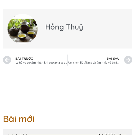
Hồng Thuỷ
BÀI TRƯỚC
BÀI SAU
Ly trà và sự cảm nhận khi được pha từ bộ ấm chén tử sa
Ấm chén Bát Tràng và tìm hiểu về bộ ấm vừa tốt vừa có tính thẩm mỹ cao.
Bài mới