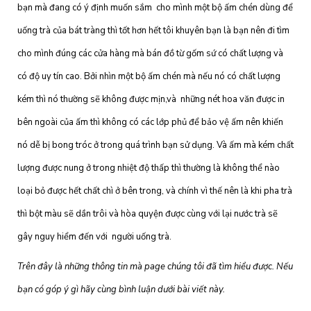
bạn mà đang có ý định muốn sắm cho mình một bộ ấm chén dùng để
uống trà của bát tràng thì tốt hơn hết tôi khuyên bạn là bạn nên đi tìm
cho mình đúng các cửa hàng mà bán đồ từ gốm sứ có chất lượng và
có độ uy tín cao. Bởi nhìn một bộ ấm chén mà nếu nó có chất lượng
kém thì nó thường sẽ không được mịn,và những nét hoa văn được in
bên ngoài của ấm thì không có các lớp phủ để bảo vệ ấm nên khiến
nó dễ bị bong tróc ở trong quá trình bạn sử dụng. Và ấm mà kém chất
lượng được nung ở trong nhiệt độ thấp thì thường là không thể nào
loại bỏ được hết chất chì ở bên trong, và chính vì thế nên là khi pha trà
thì bột màu sẽ dần trôi và hòa quyện được cùng với lại nước trà sẽ
gây nguy hiểm đến với người uống trà.
Trên đây là những thông tin mà page chúng tôi đã tìm hiểu được. Nếu
bạn có góp ý gì hãy cùng bình luận dưới bài viết này.