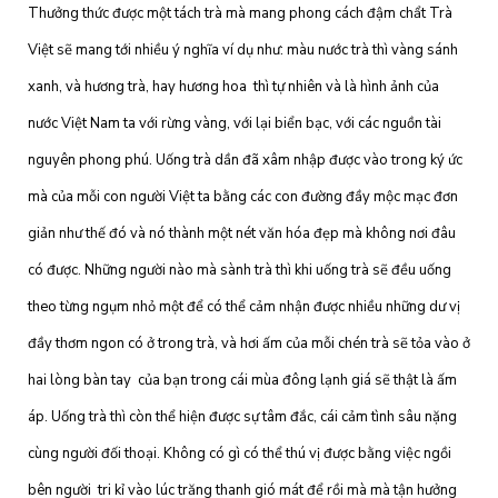
Thưởng thức được một tách trà mà mang phong cách đậm chẩt Trà
Việt sẽ mang tới nhiều ý nghĩa ví dụ như: màu nước trà thì vàng sánh
xanh, và hương trà, hay hương hoa thì tự nhiên và là hình ảnh của
nước Việt Nam ta với rừng vàng, với lại biển bạc, với các nguồn tài
nguyên phong phú. Uống trà dần đã xâm nhập được vào trong ký ức
mà của mỗi con người Việt ta bằng các con đường đầy mộc mạc đơn
giản như thế đó và nó thành một nét văn hóa đẹp mà không nơi đâu
có được. Những người nào mà sành trà thì khi uống trà sẽ đều uống
theo từng ngụm nhỏ một để có thể cảm nhận được nhiều những dư vị
đầy thơm ngon có ở trong trà, và hơi ấm của mỗi chén trà sẽ tỏa vào ở
hai lòng bàn tay của bạn trong cái mùa đông lạnh giá sẽ thật là ấm
áp. Uống trà thì còn thể hiện được sự tâm đắc, cái cảm tình sâu nặng
cùng người đối thoại. Không có gì có thể thú vị được bằng việc ngồi
bên người tri kỉ vào lúc trăng thanh gió mát để rồi mà mà tận hưởng