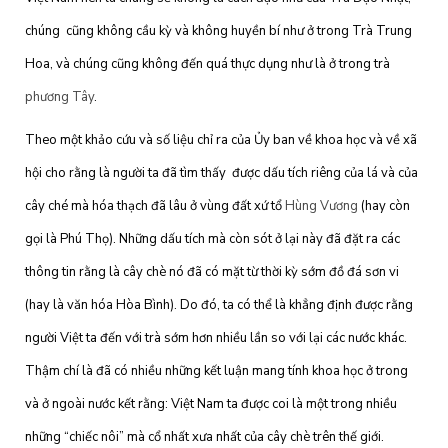
chúng cũng không cầu kỳ và không huyền bí như ở trong Trà Trung
Hoa, và chúng cũng không đến quá thực dụng như là ở trong trà
phương Tây
.
Theo một khảo cứu và số liệu chỉ ra của Ủy ban về khoa học và về xã
hội cho rằng là người ta đã tìm thấy được dấu tích riêng của lá và của
cây ché mà hóa thạch đã lâu ở vùng đất xứ tổ
Hùng Vương
(hay còn
gọi là Phú Thọ). Những dấu tích mà còn sót ở lại này đã đặt ra các
thông tin rằng là cây chè nó đã có mặt từ thời kỳ sớm đồ đá sơn vi
(hay là văn hóa Hòa Bình). Do đó, ta có thể là khẳng định được rằng
người Việt ta đến với trà sớm hơn nhiều lần so với lại các nước khác.
Thậm chí là đã có nhiều những kết luận mang tính khoa học ở trong
và ở ngoài nước kết rằng: Việt Nam ta được coi là một trong nhiều
những “chiếc nôi” mà cổ nhất xưa nhất của cây chè trên thế giới.