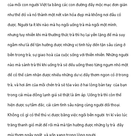
của mỗi con người Việt ta bằng các con đường đầy mộc mạc đơn giản
như thế đó và nó thành một nét văn hóa đẹp mà không nơi đâu có
được. Người ta ít khi nào mà họ ngồi uống trà mà ngồi một mình,
nhưng tuy nhiên khi mà thưởng thức trà thì họ lại yên lặng để mà suy
ngẫm như là để tận hưởng được những vị tinh túy đến tận sâu cùng ở
bên trong trà, sự giao hoà của cuộc sống với thiên nhiên. Những người
nào mà sành trà thì khi uống trà sẽ đều uống theo từng ngụm nhỏ một
để có thể cảm nhận được nhiều những dư vị đầy thơm ngon có ở trong
trà, và hơi ấm của mỗi chén trà sẽ tỏa vào ở hai lòng bàn tay của bạn
trong cái mùa đông lạnh giá sẽ thật là ấm áp. Uống trà thì còn thể
hiện được sự tâm đắc, cái cảm tình sâu nặng cùng người đối thoại.
Không có gì có thể thú vị được bằng việc ngồi bên người tri kỉ vào lúc
trăng thanh gió mát để rồi mà mà tận hưởng được những ly trà đầy
mùi thơm ngây ngất, và xốn xang trong lòng người.