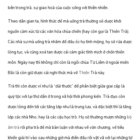
bên trong trà, sự giao hoà của cuộc sống với thiên nhiên.
Theo dân gian ta, hình thức để mà uống trà thường sẽ được khởi
nguồn cảm xúc từ các văn hóa chùa chiền (hay còn gọi là Thiền Trà).
Các nhà sư mà uống trà nhằm để đầu óc họ tỉnh mộng, họ sẽ rửa được
lòng tục, và cũng xoá tan được cái cảm giác tĩnh mịch ở chốn thiền
môn. Ngày nay thì không chỉ còn là ngôi chùa Từ Liêm ở ngoài miền
Bắc là còn giữ được cái nghi thức mà về
Thiền
Trà này.
Trà thì còn được ví như là “dải thước” để phân biệt giữa giai cấp là
quý tộc với lại thứ dân ở trong xã hội thời phong kiến. Trà đạo còn
được lòng đến tới các tầng lớp như là trung lưu, và đặc biệt thì là tầng
lớp các nhà Nho, hay là các cậu học trò. Họ sẽ thường mượn những
bộ
ấm trà
rồi pha trà để mà bàn luận với nhau về văn chương, về tiêu
khiển giải trí vào sau những giờ mà điên đầu rồi vật vã với lại những tứ