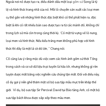
Ngoài nơi nó được tạo ra, điều đánh dấu một loại
gốm sứ
Song là tỷ
lệ và hình thức trang nhã của nó. Mỗi lò chuyên sản xuất các loại men
cụ thể gắn với những hình thức đặc biệt khó có thể phát hiện ra, đặc
biệt là khi có rất nhiều bản sao được tạo ra từ các mảnh đó, không chỉ
trong lịch sử mà còn trong cùng thời kỳ. ‘Có một từ vựng về lò nung,
loại men và hình thức. Nếu kiểu tráng men không phù hợp với hình
thức thì đây là một lá cờ đỏ lớn, ” Chang nói.
Cô cũng lưu ý rằng mặc dù việc xem các hình ảnh gốm sứ thời Tống
trong sách và cơ sở dữ liệu trực tuyến là hữu ích, nhưng không gì rèn
luyện được mắt bằng việc nghiên cứu chúng tận mắt. Đối với điều này,
cô ấy gợi ý nên ghé thăm một số bộ sưu tập mẫu mực trên khắp thế
giới. Ví dụ, bộ sưu tập Sir Percival David tại Bảo tàng Anh, có một bộ
sưu tập bách khoa được sắp xếp theo màu men.