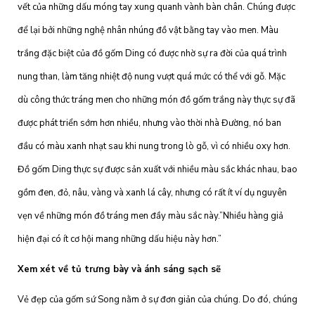
vết của những dấu móng tay xung quanh vành bàn chân. Chúng được
để lại bởi những nghệ nhân nhúng đồ vật bằng tay vào men. Màu
trắng đặc biệt của đồ gốm Ding có được nhờ sự ra đời của quá trình
nung than, làm tăng nhiệt độ nung vượt quá mức có thể với gỗ. Mặc
dù công thức tráng men cho những món đồ gốm trắng này thực sự đã
được phát triển sớm hơn nhiều, nhưng vào thời nhà Đường, nó ban
đầu có màu xanh nhạt sau khi nung trong lò gỗ, vì có nhiều oxy hơn.
Đồ gốm Ding thực sự được sản xuất với nhiều màu sắc khác nhau, bao
gồm đen, đỏ, nâu, vàng và xanh lá cây, nhưng có rất ít ví dụ nguyên
vẹn về những món đồ tráng men đầy màu sắc này.”Nhiều hàng giả
hiện đại có ít cơ hội mang những dấu hiệu này hơn.”
Xem xét về tủ trưng bày và ánh sáng sạch sẽ
Vẻ đẹp của gốm sứ Song nằm ở sự đơn giản của chúng. Do đó, chúng