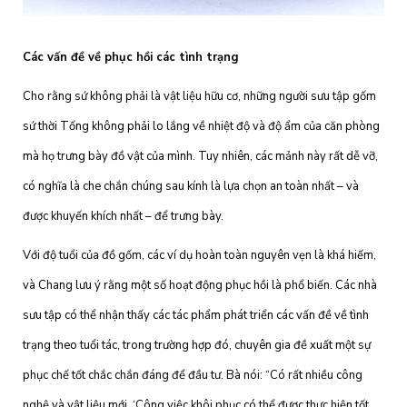
Các vấn đề về phục hồi các tình trạng
Cho rằng sứ không phải là vật liệu hữu cơ, những người sưu tập gốm
sứ thời Tống không phải lo lắng về nhiệt độ và độ ẩm của căn phòng
mà họ trưng bày đồ vật của mình. Tuy nhiên, các mảnh này rất dễ vỡ,
có nghĩa là che chắn chúng sau kính là lựa chọn an toàn nhất – và
được khuyến khích nhất – để trưng bày.
Với độ tuổi của đồ gốm, các ví dụ hoàn toàn nguyên vẹn là khá hiếm,
và Chang lưu ý rằng một số hoạt động phục hồi là phổ biến. Các nhà
sưu tập có thể nhận thấy các tác phẩm phát triển các vấn đề về tình
trạng theo tuổi tác, trong trường hợp đó, chuyên gia đề xuất một sự
phục chế tốt chắc chắn đáng để đầu tư. Bà nói: “Có rất nhiều công
nghệ và vật liệu mới. ‘Công việc khôi phục có thể được thực hiện tốt