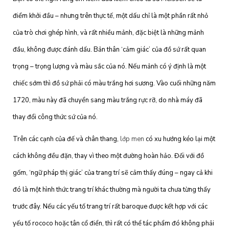
điểm khởi đầu – nhưng trên thực tế, một dấu chỉ là một phần rất nhỏ
của trò chơi ghép hình, và rất nhiều mảnh, đặc biệt là những mảnh
đầu, không được đánh dấu. Bản thân ‘cảm giác’ của đồ sứ rất quan
trọng – trọng lượng và màu sắc của nó. Nếu mảnh có ý định là một
chiếc sớm thì đồ sứ phải có màu trắng hơi sương. Vào cuối những năm
1720, màu này đã chuyển sang màu trắng rực rỡ, do nhà máy đã
thay đổi công thức sứ của nó.
Trên các cạnh của đế và chân thang,
lớp men
có xu hướng kéo lại một
cách không đều đặn, thay vì theo một đường hoàn hảo. Đối với đồ
gốm, ‘ngữ pháp thị giác’ của trang trí sẽ cảm thấy đúng – ngay cả khi
đó là một hình thức trang trí khác thường mà người ta chưa từng thấy
trước đây. Nếu các yếu tố trang trí rất baroque được kết hợp với các
yếu tố rococo hoặc tân cổ điển, thì rất có thể tác phẩm đó không phải