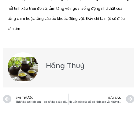
nét tinh xảo trên đồ sứ, làm tăng vẻ ngoài sống động như thật của
lông chim hoặc lông của áo khoác động vật. Đây chỉ là một số điều
cần tìm.
Hồng Thuỷ
BÀI TRƯỚC
BÀI SAU
Thiết kế sứ Meissen – sự kết hợp đặc biệt ở yếu tố phương Đông và Tây
Nguồn gốc của đồ sứ Meissen và những tìm hiểu mới về các loại gốm sứ.