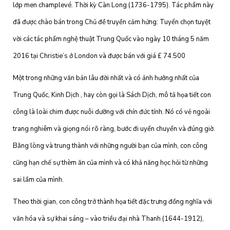
lớp men champlevé. Thời kỳ Càn Long (1736-1795). Tác phẩm này
đã được chào bán trong Chủ đề truyền cảm hứng: Tuyển chọn tuyệt
vời các tác phẩm nghệ thuật Trung Quốc vào ngày 10 tháng 5 năm
2016 tại Christie’s ở London và được bán với giá £ 74.500
Một trong những văn bản lâu đời nhất và có ảnh hưởng nhất của
Trung Quốc, Kinh Dịch , hay còn gọi là Sách Dịch, mô tả họa tiết con
công là loài chim được nuôi dưỡng với chín đức tính. Nó có vẻ ngoài
trang nghiêm và giọng nói rõ ràng, bước đi uyển chuyển và đúng giờ.
Bằng lòng và trung thành với những người bạn của mình, con công
cũng hạn chế sự thèm ăn của mình và có khả năng học hỏi từ những
sai lầm của mình.
Theo thời gian, con công trở thành họa tiết đặc trưng đồng nghĩa với
văn hóa và sự khai sáng – vào triều đại nhà Thanh (1644-1912),