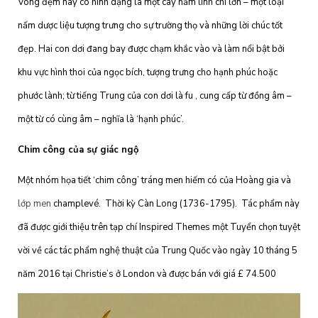
Vòng đệm này có hình dạng là một cây nấm linh chi lớn – một loại
nấm dược liệu tượng trưng cho sự trường thọ và những lời chúc tốt
đẹp. Hai con dơi đang bay được chạm khắc vào và làm nổi bật bởi
khu vực hình thoi của ngọc bích, tượng trưng cho hạnh phúc hoặc
phước lành; từ tiếng Trung của con dơi là fu , cung cấp từ đồng âm –
một từ có cùng âm – nghĩa là ‘hạnh phúc’.
Chim công của sự giác ngộ
Một nhóm họa tiết ‘chim công’ tráng men hiếm có của Hoàng gia và
lớp men
champlevé. Thời kỳ Càn Long (1736-1795). Tác phẩm này
đã được giới thiệu trên tạp chí Inspired Themes một Tuyển chọn tuyệt
vời về các tác phẩm nghệ thuật của Trung Quốc vào ngày 10 tháng 5
năm 2016 tại Christie’s ở London và được bán với giá £ 74.500