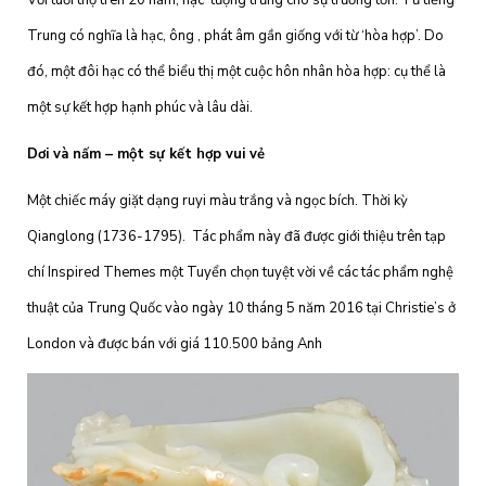
Với tuổi thọ trên 20 năm, hạc tượng trưng cho sự trường tồn. Từ tiếng
Trung có nghĩa là hạc, ông , phát âm gần giống với từ ‘hòa hợp’. Do
đó, một đôi hạc có thể biểu thị một cuộc hôn nhân hòa hợp: cụ thể là
một sự kết hợp hạnh phúc và lâu dài.
Dơi và nấm – một sự kết hợp vui vẻ
Một chiếc máy giặt dạng ruyi màu trắng và ngọc bích. Thời kỳ
Qianglong (1736-1795). Tác phẩm này đã được giới thiệu trên tạp
chí Inspired Themes một Tuyển chọn tuyệt vời về các tác phẩm nghệ
thuật của Trung Quốc vào ngày 10 tháng 5 năm 2016 tại Christie’s ở
London và được bán với giá 110.500 bảng Anh