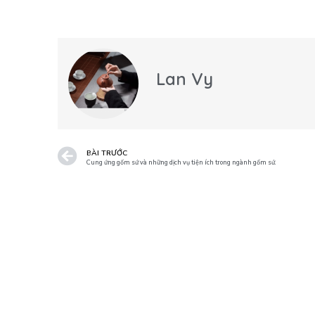
Lan Vy
BÀI TRƯỚC
Cung ứng gốm sứ và những dịch vụ tiện ích trong ngành gốm sứ.