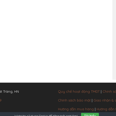
t Tràng, HN
Quy chế hoạt động TMĐT
|
Chính s
9
Chính sách bảo mật
|
Giao nhận &
Hướng dẫn mua hàng
|
Hướng dẫn 
Website sử dụng
Cookie
để tăng trải nghiệm!
Tôi hiểu