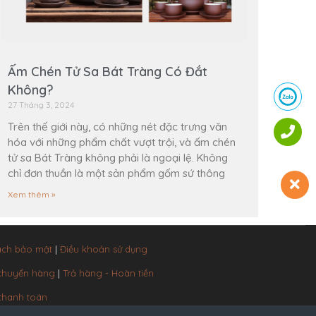
Ấm Chén Tử Sa Bát Tràng Có Đắt
Không?
27 Tháng 3, 2024
Trên thế giới này, có những nét đặc trưng văn
hóa với những phẩm chất vượt trội, và ấm chén
tử sa Bát Tràng không phải là ngoại lệ. Không
chỉ đơn thuần là một sản phẩm gốm sứ thông
Xem thêm »
ách bảo mật
|
Điều khoản sử dụng
 chuyển hàng
|
Trả hàng - Hoàn tiền
thanh toán