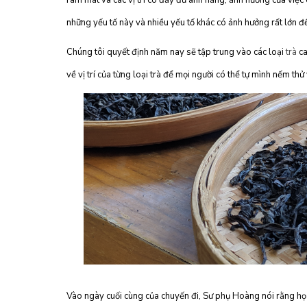
râm mát và các vị trí có đầy đủ ánh nắng, ảnh hưởng của việc c
những yếu tố này và nhiều yếu tố khác có ảnh hưởng rất lớn 
Chúng tôi quyết định năm nay sẽ tập trung vào các loại
trà
ca
về vị trí của từng loại trà để mọi người có thể tự mình nếm thử
Vào ngày cuối cùng của chuyến đi, Sư phụ Hoàng nói rằng họ 