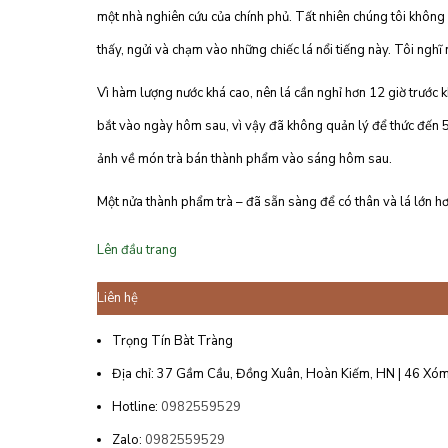
một nhà nghiên cứu của chính phủ. Tất nhiên chúng tôi không 
thấy, ngửi và chạm vào những chiếc lá nổi tiếng này. Tôi nghĩ
Vì hàm lượng nước khá cao, nên lá cần nghỉ hơn 12 giờ trước 
bắt vào ngày hôm sau, vì vậy đã không quản lý để thức đến 
ảnh về món trà bán thành phẩm vào sáng hôm sau.
Một nửa thành phẩm trà – đã sẵn sàng để có thân và lá lớn h
Lên đầu trang
Liên hệ
Trọng Tín Bàt Tràng
Địa chỉ: 37 Gầm Cầu, Đồng Xuân, Hoàn Kiếm, HN | 46 Xóm
Hotline:
0982559529
Zalo:
0982559529