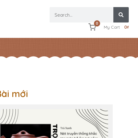
0
My Cart
0
₫
Bài mới