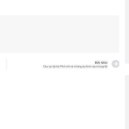
BÀI SAU
Câu lạc bộ trà Phổ nhĩ và những dự tính của chúng tôi