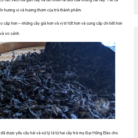
ó các vách đá gần cây và tất nhiên là tuổi của những cái cây. Tất cả
đến hương vị và hương thơm của trà thành phẩm.
o cấp hơn – những cây già hơn và vị trí tốt hơn và cung cấp chi tiết hơn
 và so sánh.
đã được yêu cầu hái và xử lý lá từ hai cây trà mẹ Đại Hồng Bào cho