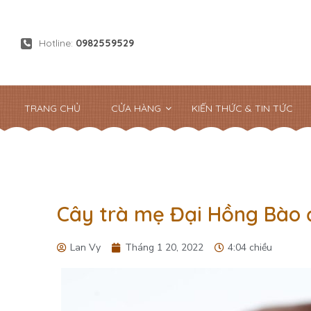
Hotline:
0982559529
TRANG CHỦ
CỬA HÀNG
KIẾN THỨC & TIN TỨC
Cây trà mẹ Đại Hồng Bào đ
Lan Vy
Tháng 1 20, 2022
4:04 chiều