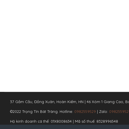
37 Gầm Cầu, Đồng Xuân, Hoàn Kiếm, HN | 46 Xóm 1 Giang Cao, Bá
©2022 Trọng Tín Bát Tràng. Hotline:
0982559529
| Zalo:
098255952
Hộ kinh doanh cá thể: 01X8008634 | Mã số thuế: 8328996548