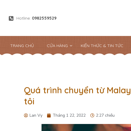
Hotline:
0982559529
TRANG CHỦ
CỬA HÀNG
KIẾN THỨC & TIN TỨC
Quá trình chuyển từ Mala
tôi
Lan Vy
Tháng 1 22, 2022
2:27 chiều