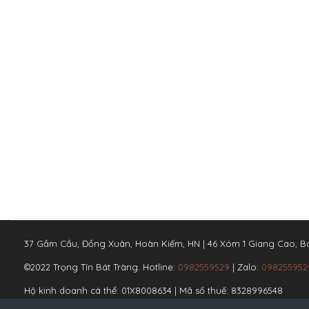
37 Gầm Cầu, Đồng Xuân, Hoàn Kiếm, HN | 46 Xóm 1 Giang Cao, Bá
©2022 Trọng Tín Bát Tràng. Hotline:
0982559529
| Zalo:
098255952
Hộ kinh doanh cá thể: 01X8008634 | Mã số thuế: 8328996548