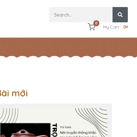
0
My Cart
0
₫
Bài mới