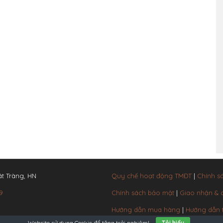
t Tràng, HN
Quy chế hoạt động TMĐT
|
Chính s
9
Chính sách bảo mật
|
Giao nhận &
Hướng dẫn mua hàng
|
Hướng dẫn 
Website sử dụng
Cookie
để tăng trải nghiệm!
Tôi hiểu