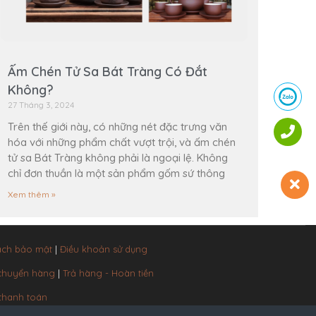
Ấm Chén Tử Sa Bát Tràng Có Đắt
Không?
27 Tháng 3, 2024
Trên thế giới này, có những nét đặc trưng văn
hóa với những phẩm chất vượt trội, và ấm chén
tử sa Bát Tràng không phải là ngoại lệ. Không
chỉ đơn thuần là một sản phẩm gốm sứ thông
Xem thêm »
ách bảo mật
|
Điều khoản sử dụng
 chuyển hàng
|
Trả hàng - Hoàn tiền
thanh toán