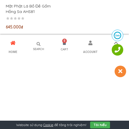
Mặt Phật Lá Bồ Đề Gốm
Hồng Sa AHS81
645.000
₫
0
SEARCH
CART
MORE
HOME
ACCOUNT
Website sử dụng
Cookie
để tăng trải nghiệm!
Tôi hiểu