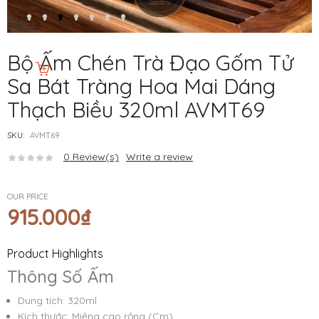
Bộ Ấm Chén Trà Đạo Gốm Tử
Sa Bát Tràng Hoa Mai Dáng
Thạch Biều 320ml AVMT69
SKU:
AVMT69
0
Review(s)
Write a review
OUR PRICE
915.000
₫
Product Highlights
Thông Số Ấm
Dung tích: 320ml
Kích thước: Miệng cao rộng (Cm)