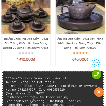
Bộ Ấm Chén Trà Đạo Gốm Tử Sa
Ấm Trà Đạo Gốm Tử Sa Bát Tràng
Bát Tràng Khắc Liên Hoa Dáng
Khắc Liên Hoa Dáng Thạch Điều
Đường Vũ Dung Tích 200ml AHS31
Dung Tích 160ml AHS05
1.410.000
₫
645.000
₫
37 Gầm Cầu, Đồng Xuân, Hoàn Kiếm, HN
46 Xóm 1 Giang Cao, Bát Tràng, HN
Hộ kinh doanh cá thể: 01X8008634
Mã số thuế: 8328996548
Hotline:
0982559529
– Zalo:
0982559529
Quy chế hoạt động TMĐT
Chính sách bảo mật
–
Điều khoản sử dụng
Giao nhận & chuyển hàng
Trả hàng – Hoàn tiền
Hướng dẫn mua hàng –
Hướng dẫn thanh toán