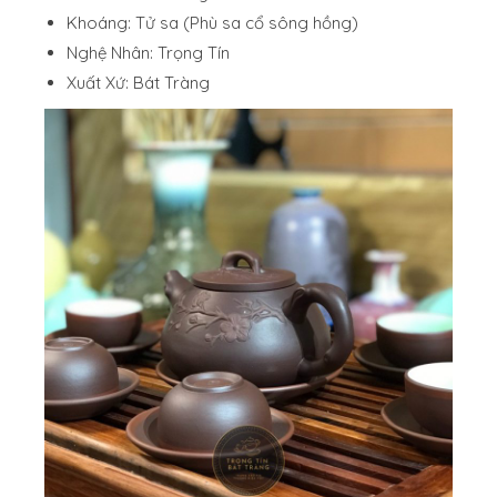
Khoáng: Tử sa (Phù sa cổ sông hồng)
Nghệ Nhân: Trọng Tín
Xuất Xứ: Bát Tràng