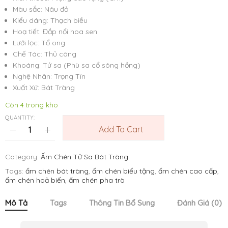
Màu sắc: Nâu đỏ
Kiểu dáng: Thạch biều
Hoạ tiết: Đắp nổi hoa sen
Lưới lọc: Tổ ong
Chế Tác: Thủ công
Khoáng: Tử sa (Phù sa cổ sông hồng)
Nghệ Nhân: Trọng Tín
Xuất Xứ: Bát Tràng
Còn 4 trong kho
QUANTITY:
Add To Cart
Category:
Ấm Chén Tử Sa Bát Tràng
Tags:
ấm chén bát tràng
,
ấm chén biếu tặng
,
ấm chén cao cấp
,
ấm chén hoả biến
,
ấm chén pha trà
Mô Tả
Tags
Thông Tin Bổ Sung
Đánh Giá (0)