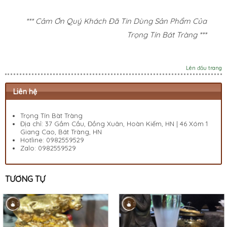
*** Cảm Ơn Quý Khách Đã Tin Dùng Sản Phẩm Của
Trọng Tín Bát Tràng ***
Lên đầu trang
Liên hệ
Trọng Tín Bàt Tràng
Địa chỉ: 37 Gầm Cầu, Đồng Xuân, Hoàn Kiếm, HN | 46 Xóm 1
Giang Cao, Bát Tràng, HN
Hotline:
0982559529
Zalo:
0982559529
TƯƠNG TỰ