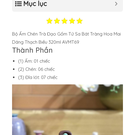
Mục lục
Bộ Ấm Chén Trà Đạo Gốm Tử Sa Bát Tràng Hoa Mai
Dáng Thạch Biều 320ml AVMT69
Thành Phần
(1) Ấm: 01 chiếc
(2) Chén: 06 chiếc
(3) Đĩa lót: 07 chiếc