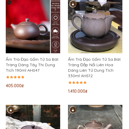
Ấm Trà Đạo Gốm Tử Sa Bát
Ấm Trà Đạo Gốm Tử Sa Bát
Tràng Dáng Tây Thi Dung
Tràng Đắp Nổi Liên Hoa
Tích 190ml AHS47
Dáng Liên Tử Dung Tích
330ml AHS12
405.000
₫
1.410.000
₫