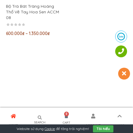
Bộ Trà Bát Tràng Hoàng
Thổ Vẽ Tay Hoa Sen ACCM
08
600.000
₫
–
1.350.000
₫
0
SEARCH
CART
MORE
HOME
ACCOUNT
Website sử dụng
Cookie
để tăng trải nghiệm!
Tôi hiểu