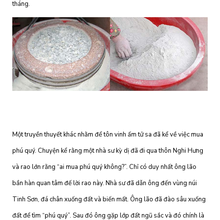
tháng.
Một truyền thuyết khác nhằm để tôn vinh ấm tử sa đã kể về việc mua
phú quý. Chuyện kể rằng một nhà sư kỳ dị đã đi qua thôn Nghi Hưng
và rao lớn rằng “ai mua phú quý không?”. Chỉ có duy nhất ông lão
bần hàn quan tâm đế lời rao này. Nhà sư đã dẫn ông đến vùng núi
Tinh Sơn, đá chân xuống đất và biến mất. Ông lão đã đào sâu xuống
đất để tìm “phú quý”. Sau đó ông gặp lớp đất ngũ sắc và đó chính là