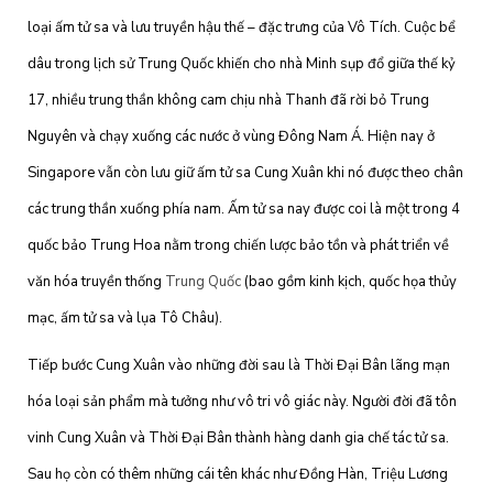
loại ấm tử sa và lưu truyền hậu thế – đặc trưng của Vô Tích. Cuộc bể
dâu trong lịch sử Trung Quốc khiến cho nhà Minh sụp đổ giữa thế kỷ
17, nhiều trung thần không cam chịu nhà Thanh đã rời bỏ Trung
Nguyên và chạy xuống các nước ở vùng Đông Nam Á. Hiện nay ở
Singapore vẫn còn lưu giữ ấm tử sa Cung Xuân khi nó được theo chân
các trung thần xuống phía nam. Ấm tử sa nay được coi là một trong 4
quốc bảo Trung Hoa nằm trong chiến lược bảo tồn và phát triển về
văn hóa truyền thống
Trung Quốc
(bao gồm kinh kịch, quốc họa thủy
mạc, ấm tử sa và lụa Tô Châu).
Tiếp bước Cung Xuân vào những đời sau là Thời Đại Bân lãng mạn
hóa loại sản phẩm mà tưởng như vô tri vô giác này. Người đời đã tôn
vinh Cung Xuân và Thời Đại Bân thành hàng danh gia chế tác tử sa.
Sau họ còn có thêm những cái tên khác như Đồng Hàn, Triệu Lương