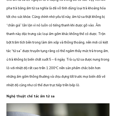
pha trà bằng ấm tử sa nghĩa là đã vô tình dùng loại trà khoáng hóa
tốt cho sức khỏe. Cũng chính nhờ yếu tố này, ấm tử sa thật không bị
“chân giả” lẫn lộn vì nó luôn có tiếng thanh khi được gõ vào. Âm
thanh này đặc trưng các loại ấm gốm khác không thể có được. Trộn
bột trầm tích bên trong làm ấm xốp và thông thoáng, nên mới có kiệt
tác “tử sa” được truyền tụng rằng có thể ngắm thấy mức trà trong ấm,
ủ trà không bị biến chất suốt 5 – 6 ngày. Trà cụ tử sa được nung trong
lò với nhiệt độ rất cao trên 1.200ºC nên sản phẩm chắc bền hơn
những ấm gốm thông thường và chịu đựng tốt trước mọi biến đổi về
nhiệt độ cũng như có thể đun trực tiếp trên bếp lò.
Nghệ thuật chế tác ấm tử sa