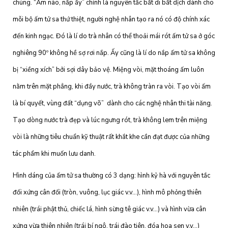
chúng. “Ấm nào, nắp ấy” chính là nguyên tắc bất di bất dịch dành cho
mỗi bộ ấm tử sa thứ thiệt, người nghệ nhân tạo ra nó có độ chính xác
đến kinh ngạc. Đó là lí do trà nhân có thể thoải mái rót ấm tử sa ở góc
nghiêng 90º không hề sợ rơi nắp. Ấy cũng là lí do nắp ấm tử sa không
bị “xiềng xích” bởi sợi dây bảo vệ. Miệng vòi, mặt thoáng ấm luôn
nằm trên mặt phẳng, khi đầy nước, trà không tràn ra vòi. Tạo vòi ấm
là bí quyết, vùng đất “dụng võ” dành cho các nghệ nhân thi tài năng.
Tạo dòng nước trà đẹp và lúc ngưng rót, trà không lem trên miệng
vòi là những tiêu chuẩn kỹ thuật rất khắt khe cần đạt được của những
tác phẩm khi muốn lưu danh.
Hình dáng của ấm tử sa thường có 3 dạng: hình kỷ hà với nguyên tắc
đối xứng cân đối (tròn, vuông, lục giác v.v…), hình mô phỏng thiên
nhiên (trái phật thủ, chiếc lá, hình sừng tê giác v.v…) và hình vừa cân
xứng vừa thiên nhiên (trái bí ngô, trái đào tiên, đóa hoa sen v.v…)