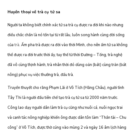
Huyền thoại về trà cụ tử sa
Người ta không biết chính xác tử sa trà cụ được ra đời khi nào nhưng
điều chắc chắn là nó tồn tại từ rất lâu, luôn song hành cùng đời sống
của
trà
. Ấm pha trà được ra đời vào thời Minh, cho nên ấm tử sa không
thể được ra đời trước thời ấy, tuy thế từ thời Đường – Tống, trà nghệ
đã vô cùng thịnh hành, trà nhân thời đó dùng oản (bát) cùng trản (bát
nông) phục vụ việc thưởng trà, đấu trà.
Truyền thuyết cho rằng Phạm Lãi ở Vô Tích (Hằng Châu), người tình
Tây Thi là người đầu tiên chế tạo trà cụ tử sa từ 2000 năm trước.
Công lao dạy người dân làm trà cụ cũng như nuôi cá, nuôi ngọc trai
và canh tác nông nghiệp khiến ông được dân tôn làm “Thần tài – Chu
công” ở Vô Tích, được thờ cúng vào mùng 2 và ngày 16 âm lịch hàng