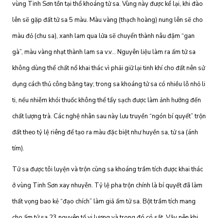
vùng Tinh Sơn tồn tại thổ khoáng tử sa. Vùng này được kể lại, khi đào
lên sẽ gặp đất tử sa 5 màu. Màu vàng (thạch hoàng) nung lên sẽ cho
màu đỏ (chu sa), xanh lam qua lửa sẽ chuyển thành nâu đậm “gan
gà”, màu vàng nhạt thành lam sa v.v… Nguyên liệu làm ra ấm tử sa
không dùng thể chất nổ khai thác vì phải giữ lại tinh khí cho đất nên sử
dụng cách thủ công bằng tay; trong sa khoáng tử sa có nhiều lỗ nhỏ li
ti, nếu nhiễm khói thuốc không thể tẩy sạch được làm ảnh hưởng đến
chất lượng trà. Các nghệ nhân sau này lưu truyền “ngón bí quyết” trộn
đất theo tỷ lệ riêng để tạo ra màu đặc biệt như huyền sa, tử sa (ánh
tím).
Tử sa được tôi luyện và trộn cùng sa khoáng trầm tích được khai thác
ở vùng Tinh Sơn xay nhuyễn. Tỷ lệ pha trộn chính là bí quyết đã làm
thất vọng bao kẻ “đạo chích” làm giả ấm tử sa. Bột trầm tích mang
cho ấm tử sa 23 nguyên tố vi lượng và trong đó có sắt. Vậy nên khi