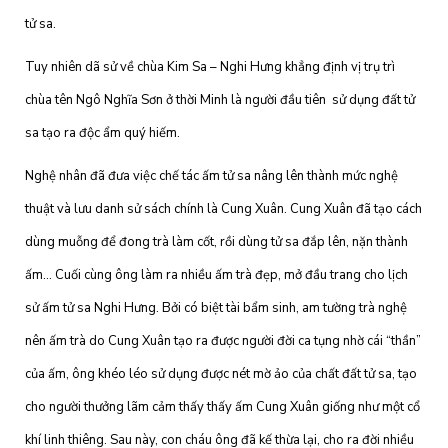
tử sa.
Tuy nhiên dã sử về chùa Kim Sa – Nghi Hưng khẳng định vị trụ trì
chùa tên Ngô Nghĩa Sơn ở thời Minh là người đầu tiên sử dụng đất tử
sa tạo ra độc ẩm quý hiếm.
Nghệ nhân đã đưa việc chế tác ấm tử sa nâng lên thành mức nghệ
thuật và lưu danh sử sách chính là Cung Xuân. Cung Xuân đã tạo cách
dùng muỗng để đong trà làm cốt, rồi dùng tử sa đắp lên, nặn thành
ấm… Cuối cùng ông làm ra nhiều ấm trà đẹp, mở đầu trang cho lịch
sử ấm tử sa Nghi Hưng. Bởi có biệt tài bẩm sinh, am tường trà nghệ
nên ấm trà do Cung Xuân tạo ra được người đời ca tụng nhờ cái “thần”
của ấm, ông khéo léo sử dụng được nét mờ ảo của chất đất tử sa, tạo
cho người thưởng lãm cảm thấy thấy ấm Cung Xuân giống như một cổ
khí linh thiêng. Sau này, con cháu ông đã kế thừa lại, cho ra đời nhiều