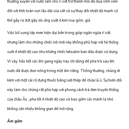
thường xuyên với nước làm cho rỉ sét trở thành mối đe dọa vĩnh viễn
đối với tính toàn vẹn lâu dài của sắt và sự thay đổi nhiệt độ mạnh có
thể gây ra đứt gãy do ứng suất ở kim loại giòn, già.
Việc bổ sung lớp men hiện đại bên trong giúp ngăn ngừa rỉ sét,
nhưng làm cho những chiếc nồi mới này không phù hợp với hệ thống
sưởi ở nhiệt độ cao như những chiếc tetsubin ban đầu được sử dụng.
Vì vậy, hầu hết các ấm gang ngày nay chỉ dùng để pha trà sau khi
nước đã được đun nóng trong một ấm riêng. Thông thường, chúng đi
kèm với một cái rổ đựng thuốc bằng lưới thép để chứa lá ủ. Sự biến đổi
này làm cho chúng rất phù hợp với phong cách trà đen truyền thống
của châu Âu , pha tốt ở nhiệt độ cao và bao gồm các mảnh lá nhỏ
không cần nhiều không gian để mở rộng.
Ấm gốm