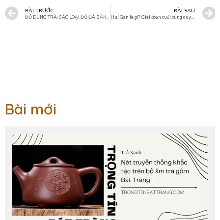
BÀI TRƯỚC
BÀI SAU
ĐỒ DÙNG TRÀ: CÁC LOẠI ĐỒ ĐÁ BẰNG ĐẤT SÉT LÀ GÌ?
Hui Gan là gì? Giai đoạn cuối cùng quyết định chất lượng trà
Bài mới