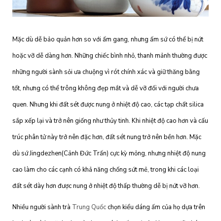
Mặc dù dễ bảo quản hơn so với ấm gang, nhưng ấm sứ có thể bị nứt
hoặc vỡ dễ dàng hơn. Những chiếc bình nhỏ, thanh mảnh thường được
những người sành sỏi ưa chuộng vì rót chính xác và giữ thăng bằng
tốt, nhưng có thể trông không đẹp mắt và dễ vỡ đối với người chưa
quen. Nhưng khi đất sét được nung ở nhiệt độ cao, các tạp chất silica
sắp xếp lại và trở nên giống như thủy tinh. Khi nhiệt độ cao hơn và cấu
trúc phân tử này trở nên đặc hơn, đất sét nung trở nên bền hơn. Mặc
dù sứ Jingdezhen(Cảnh Đức Trấn) cực kỳ mỏng, nhưng nhiệt độ nung
cao làm cho các cạnh có khả năng chống sứt mẻ, trong khi các loại
đất sét dày hơn được nung ở nhiệt độ thấp thường dễ bị nứt vỡ hơn.
Nhiều người sành trà
Trung Quốc
chọn kiểu dáng ấm của họ dựa trên