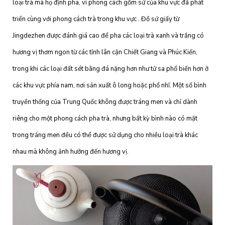
loại trà mà họ định pha, vì phong cách gốm sứ của khu vực đã phát
triển cùng với phong cách trà trong khu vực . Đồ sứ giấy từ
Jingdezhen được đánh giá cao để pha các loại trà xanh và trắng có
hương vị thơm ngon từ các tỉnh lân cận Chiết Giang và Phúc Kiến,
trong khi các loại đất sét bằng đá nặng hơn như tử sa phổ biến hơn ở
các khu vực phía nam, nơi sản xuất ô long hoặc phổ nhĩ. Một số bình
truyền thống của Trung Quốc không được tráng men và chỉ dành
riêng cho một phong cách pha trà, nhưng bất kỳ bình nào có mặt
trong tráng men đều có thể được sử dụng cho nhiều loại trà khác
nhau mà không ảnh hưởng đến hương vị.