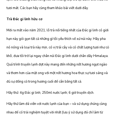
tươi mát. Các bạn hãy cùng tham khảo bài viết dưới đây.
Trà Đác gi linh hữu cơ
Mới ra mắt vào năm 2021, lô trà nổi tiếng nhất của Đác gi linh có giới
hạn này gói gọn tất cả những gì tôi yêu thích về xứ núi này. Hãy pha
nó nóng và loại trà này mịn, có vị trái cây và có chất lượng tươi như cỏ
khô, đưa tôi trở lại ngay chân núi Đác gi linh dưới chân dãy Himalaya.
Quá trình truyền lạnh đợt này mang đến những nốt hương ngọt ngào
và thơm hơn của mật ong với một nốt hương hoa thực sự tươi sáng và
đủ sự đồng cỏ trong hương cuối để cân bằng tất cả.
Hãy thử: 4g Đác gi linh; 250ml nước lạnh; 6 giờ truyền dịch.
Hãy thử làm đá viên với nước lạnh của bạn – và sử dụng chúng cùng
nhau để có trải nghiệm tuyệt vời nhất (lưu ý sử dụng đá chỉ làm từ