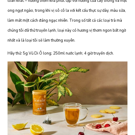
toàn khác – hương thơm khá phức tạp với hương của cây thông và mật
ong ngọt ngào, trong khi vị sô cô la với kết cấu thực sự dày, màu sữa,
làm mát một cách đáng ngạc nhiên. Trong số tất cả các loại trà mà
chúng tôi đã thử truyền lạnh, loại này có hương vị thơm ngon bất ngờ
nhất và là loại tôi sẽ làm thường
xuyên.
Hãy thử:
5g Vũ Di Ô long; 250ml nước lạnh; 4 giờ truyền dịch.