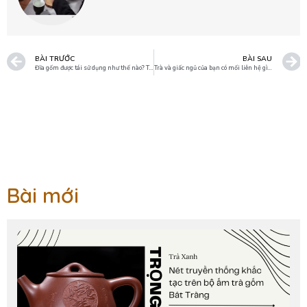
BÀI TRƯỚC
BÀI SAU
Đĩa gốm được tái sử dụng như thế nào? Tìm hiểu về đồ gốm sứ hiện đại.
Trà và giấc ngủ của bạn có mối liên hệ gì với nhau hay không?
Bài mới