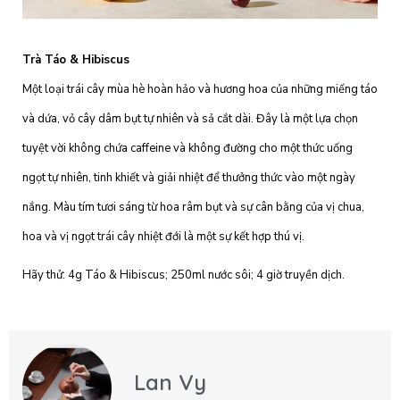
Trà Táo & Hibiscus
Một loại trái cây mùa hè hoàn hảo và hương hoa của những miếng táo
và dứa, vỏ cây dâm bụt tự nhiên và sả cắt dài. Đây là một lựa chọn
tuyệt vời không chứa caffeine và không đường cho một thức uống
ngọt tự nhiên, tinh khiết và giải nhiệt để thưởng thức vào một ngày
nắng. Màu tím tươi sáng từ hoa râm bụt và sự cân bằng của vị chua,
hoa và vị ngọt trái cây nhiệt đới là một sự kết hợp thú vị.
Hãy thử: 4g Táo & Hibiscus; 250ml nước sôi; 4 giờ truyền dịch.
Lan Vy