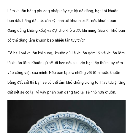
Làm khuôn bằng phương pháp này cực kỳ dễ dàng, bạn lót khuôn
ban đầu bằng đất sét cán kỹ (nhớ lót khuôn trước nếu khuôn bạn
đang dùng không xốp) và đợi cho khô trước khi nung. Sau khi khô bạn
có thể dùng làm khuôn bao nhiêu lần tùy thích.
Có hai loại khuôn khi nung, khuôn gù là khuôn gốm lồi và khuôn lõm
là khuôn lõm. Khuôn gù sẽ tốt hơn nếu sau đó bạn lắp thêm tay cầm
vào công việc của mình. Nếu bạn tạo ra những vết lõm hoặc khuôn
bằng đất sét thì bạn sẽ có thể làm khô chúng trong lò. Hãy lưu ý rằng
đất sét sẽ co lại, vì vậy phần bạn đang tạo lại sẽ nhỏ hơn khuôn.