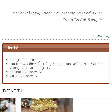
*** Cảm Ơn Quý Khách Đã Tin Dùng Sản Phẩm Của
Trọng Tín Bát Tràng ***
Lên đầu trang
Liên hệ
Trọng Tín Bàt Tràng
Địa chỉ: 37 Gầm Cầu, Đồng Xuân, Hoàn Kiếm, HN | 46 Xóm 1
Giang Cao, Bát Tràng, HN
Hotline:
0982559529
Zalo:
0982559529
TƯƠNG TỰ