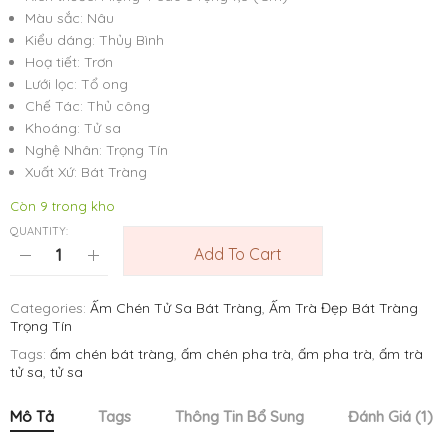
Màu sắc: Nâu
Kiểu dáng: Thủy Bình
Hoạ tiết: Trơn
Lưới lọc: Tổ ong
Chế Tác: Thủ công
Khoáng: Tử sa
Nghệ Nhân: Trọng Tín
Xuất Xứ: Bát Tràng
Còn 9 trong kho
QUANTITY:
Add To Cart
Categories:
Ấm Chén Tử Sa Bát Tràng
,
Ấm Trà Đẹp Bát Tràng
Trọng Tín
Tags:
ấm chén bát tràng
,
ấm chén pha trà
,
ấm pha trà
,
ấm trà
tử sa
,
tử sa
Mô Tả
Tags
Thông Tin Bổ Sung
Đánh Giá (1)