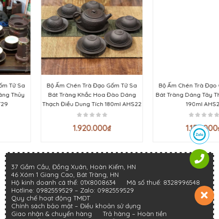
Bộ Ấm Chén Trà Đạo Gốm Tử Sa
Bộ Ấm Chén Trà Đạo Gốm Tử Sa
Bát Tràng Khắc Hoa Đào Dáng
Bát Tràng Dáng Tây Thi Dung Tích
Thạch Điều Dung Tích 180ml AHS22
190ml AHS21
1.920.000
₫
1.155.000
₫
37 Gầm Cầu, Đồng Xuân, Hoàn Kiếm, HN
46 Xóm 1 Giang Cao, Bát Tràng, HN
Hộ kinh doanh cá thể: 01X8008634
Mã số thuế: 8328996548
Hotline:
0982559529
– Zalo:
0982559529
Quy chế hoạt động TMĐT
Chính sách bảo mật
–
Điều khoản sử dụng
Giao nhận & chuyển hàng
Trả hàng – Hoàn tiền