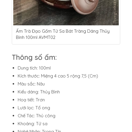
Ấm Trà Đạo Gốm Tử Sa Bát Tràng Dáng Thủy
Bình 100ml AVMT02
Thông số ấm:
Dung tích: 100ml
Kích thước: Miệng 4 cao 5 rộng 7,5 (Cm)
Màu sắc: Nâu
Kiểu dáng: Thủy Bình
Hoạ tiết: Trơn
Lưới lọc: Tổ ong
Chế Tác: Thủ công
Khoáng: Tử sa
Nghệ Nhân: Trọng Tín