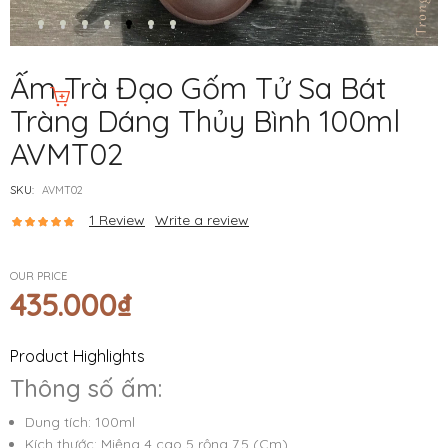
Ấm Trà Đạo Gốm Tử Sa Bát
Tràng Dáng Thủy Bình 100ml
AVMT02
SKU:
AVMT02
1
Review
Write a review
OUR PRICE
435.000
₫
Product Highlights
Thông số ấm:
Dung tích: 100ml
Kích thước: Miệng 4 cao 5 rộng 7,5 (Cm)