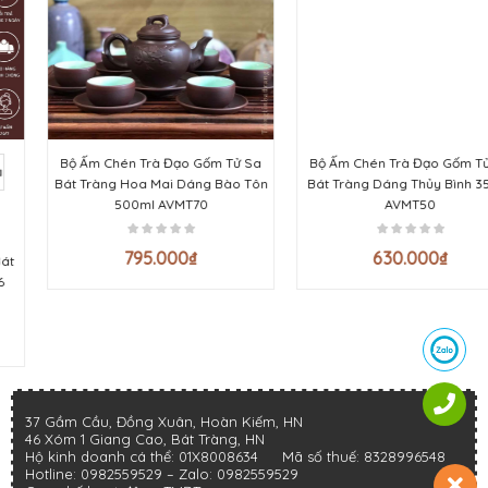
Bộ Ấm Chén Trà Đạo Gốm Tử Sa
Bộ Ấm Chén Trà Đạo Gốm Tử Sa
Bát Tràng Hoa Mai Dáng Bào Tôn
Bát Tràng Dáng Thủy Bình 350ml
500ml AVMT70
AVMT50
795.000
₫
630.000
₫
37 Gầm Cầu, Đồng Xuân, Hoàn Kiếm, HN
46 Xóm 1 Giang Cao, Bát Tràng, HN
Hộ kinh doanh cá thể: 01X8008634
Mã số thuế: 8328996548
Hotline:
0982559529
– Zalo:
0982559529