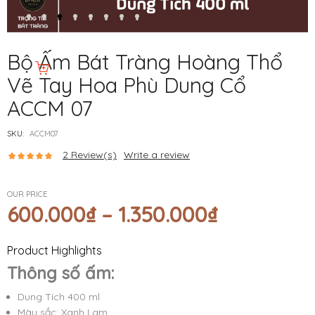
Bộ Ấm Bát Tràng Hoàng Thổ
Vẽ Tay Hoa Phù Dung Cổ
ACCM 07
SKU:
ACCM07
2
Review(s)
Write a review
OUR PRICE
600.000
₫
–
1.350.000
₫
Product Highlights
Thông số ấm:
Dung Tích 400 ml
Màu sắc: Xanh Lam