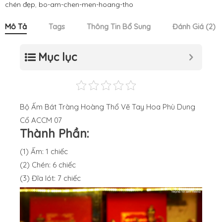
chén đẹp
,
bo-am-chen-men-hoang-tho
Mô Tả
Tags
Thông Tin Bổ Sung
Đánh Giá (2)
Mục lục
Bộ Ấm Bát Tràng Hoàng Thổ Vẽ Tay Hoa Phù Dung
Cổ ACCM 07
Thành Phần:
(1) Ấm: 1 chiếc
(2) Chén: 6 chiếc
(3) Đĩa lót: 7 chiếc