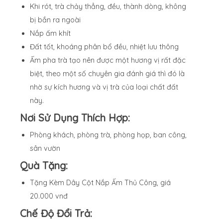
Khi rót, trà chảy thẳng, đều, thành dòng, không
bị bắn ra ngoài
Nắp ấm khít
Đất tốt, khoáng phân bổ đều, nhiệt lưu thông
Ấm pha trà tạo nên được một hương vị rất đặc
biệt, theo một số chuyên gia đánh giá thì đó là
nhờ sự kích hương và vị trà của loại chất đất
này.
Nơi Sử Dụng Thích Hợp:
Phòng khách, phòng trà, phòng họp, ban công,
sân vườn
Quà Tặng:
Tặng Kèm Dây Cột Nắp Ấm Thủ Công, giá
20.000 vnđ
Chế Độ Đổi Trả: