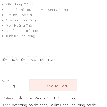
Kiểu dáng: Tiêu Anh
Hoạ tiết: Vẽ Tay Hoa Phù Dung Cổ Thời Lý
Lưới lọc: Hoa Mai
Chế Tác: Thủ công
Men: Hoàng Thổ
Nghệ Nhân: Trần Mơ
Xuất Xứ: Bát Tràng
Phân Loại
Ấm + Chén
Ấm + Chén + Đĩa
Đĩa
QUANTITY:
Add To Cart
Category:
Ấm Chén Men Hoàng Thổ Bát Tràng
Tags:
bát tràng
,
bộ ấm chén
,
Bộ Ấm Chén Bát Tràng
,
bộ ấm