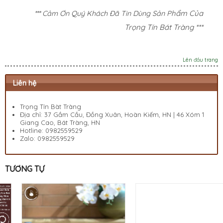
hẩm Của
*** Cảm Ơn Quý Khách Đã Tin Dùng Sản P
Trọng Tín Bát Tràng ***
Lên đầu trang
Liên hệ
Trọng Tín Bàt Tràng
Địa chỉ: 37 Gầm Cầu, Đồng Xuân, Hoàn Kiếm, HN | 46 Xóm 1
Giang Cao, Bát Tràng, HN
Hotline:
0982559529
Zalo:
0982559529
TƯƠNG TỰ