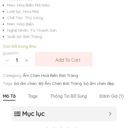
Men: Hỏa Biến Mã Não
Lưới lọc: Hoa Mai
Chế Tác: Thủ công
Men: Hỏa Biến
Nghệ Nhân: Tô Thanh Sơn
Xuất Xứ: Bát Tràng
Còn 100 trong kho
QUANTITY:
Add To Cart
Category:
Ấm Chén Hoả Biến Bát Tràng
Tags:
bộ ấm chén
,
Bộ Ấm Chén Bát Tràng
,
bộ ấm chén đẹp
Mô Tả
Tags
Thông Tin Bổ Sung
Đánh Giá (1)
Mục lục