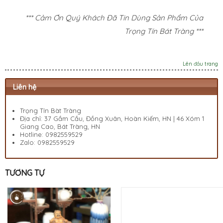
*** Cảm Ơn Quý Khách Đã Tin Dùng Sản Phẩm Của
Trọng Tín Bát Tràng ***
Lên đầu trang
Liên hệ
Trọng Tín Bàt Tràng
Địa chỉ: 37 Gầm Cầu, Đồng Xuân, Hoàn Kiếm, HN | 46 Xóm 1
Giang Cao, Bát Tràng, HN
Hotline:
0982559529
Zalo:
0982559529
TƯƠNG TỰ