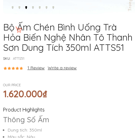
Bộ Ấm Chén Bình Uống Trà
Hỏa Biến Nghệ Nhân Tô Thanh
Sơn Dung Tích 350ml ATTS51
SKU:
ATTS51
1
Review
Write a review
OUR PRICE
1.620.000
₫
Product Highlights
Thông Số Ấm
Dung tích: 350ml
Màu sắc: Nâu