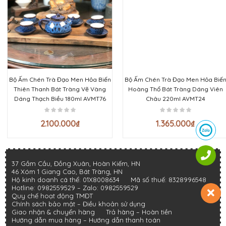
Bộ Ấm Chén Trà Đạo Men Hỏa Biến
Bộ Ấm Chén Trà Đạo Men Hỏa Biến
Thiên Thanh Bát Tràng Vẽ Vàng
Hoàng Thổ Bát Tràng Dáng Viên
Dáng Thạch Biều 180ml AVMT76
Châu 220ml AVMT24
2.100.000
₫
1.365.000
₫
37 Gầm Cầu, Đồng Xuân, Hoàn Kiếm, HN
46 Xóm 1 Giang Cao, Bát Tràng, HN
Hộ kinh doanh cá thể: 01X8008634
Mã số thuế: 8328996548
Hotline:
0982559529
– Zalo:
0982559529
Quy chế hoạt động TMĐT
Chính sách bảo mật
–
Điều khoản sử dụng
Giao nhận & chuyển hàng
Trả hàng – Hoàn tiền
Hướng dẫn mua hàng –
Hướng dẫn thanh toán