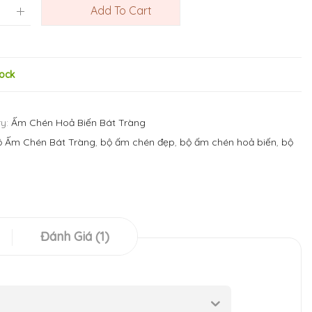
Add To Cart
tock
y:
Ấm Chén Hoả Biến Bát Tràng
ộ Ấm Chén Bát Tràng
,
bộ ấm chén đẹp
,
bộ ấm chén hoả biến
,
bộ
Đánh Giá (1)