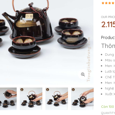
OUR PRIC
2.11
Product
Thô
Dung 
Màu s
Men: 
Lưới l
Chế T
Men: 
Nghệ 
Xuất 
Còn 100
QUANTITY