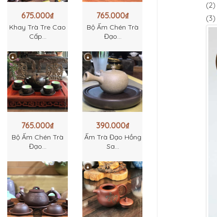
(2)
675.000
₫
765.000
₫
(3)
Khay Trà Tre Cao
Bộ Ấm Chén Trà
Cấp...
Đạo...
765.000
₫
390.000
₫
Bộ Ấm Chén Trà
Ấm Trà Đạo Hồng
Đạo...
Sa...