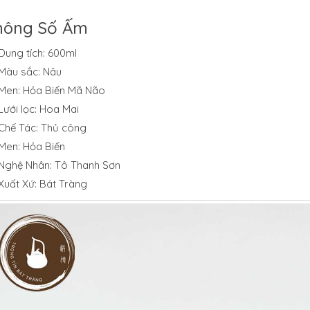
hông Số Ấm
Dung tích: 600ml
Màu sắc: Nâu
Men: Hỏa Biến Mã Não
Lưới lọc: Hoa Mai
Chế Tác: Thủ công
Men: Hỏa Biến
Nghệ Nhân: Tô Thanh Sơn
Xuất Xứ: Bát Tràng