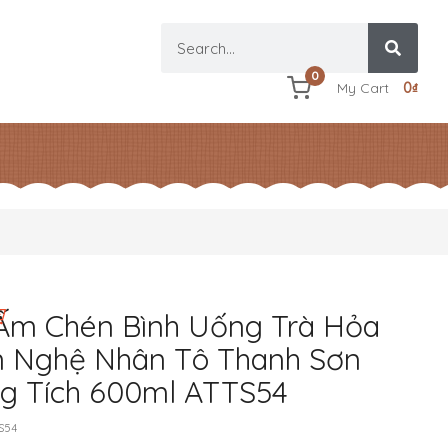
0
My Cart
0
₫
Ấm Chén Bình Uống Trà Hỏa
n Nghệ Nhân Tô Thanh Sơn
g Tích 600ml ATTS54
S54