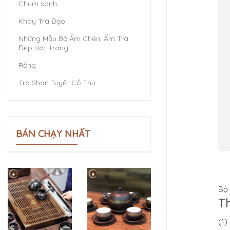
Chum sành
Khay Trà Đạo
Những Mẫu Bộ Ấm Chén, Ấm Trà
Đẹp Bát Tràng
Rồng
Trà Shan Tuyết Cổ Thụ
BÁN CHẠY NHẤT
Bộ
T
(1)