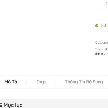
In S
Categor
Tags:
B
ấm trà
Mô Tả
Tags
Thông Tin Bổ Sung
Mục lục