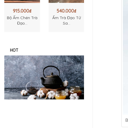
915.000
₫
540.000
₫
Bộ Ấm Chén Trà
Ấm Trà Đạo Tử
Đạo...
Sa...
HOT
B