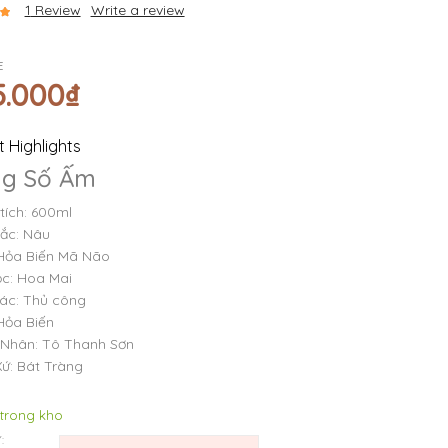
1
Review
Write a review
E
5.000
₫
 Highlights
ng Số Ấm
tích: 600ml
ắc: Nâu
Hỏa Biến Mã Não
ọc: Hoa Mai
ác: Thủ công
Hỏa Biến
Nhân: Tô Thanh Sơn
Xứ: Bát Tràng
 trong kho
: