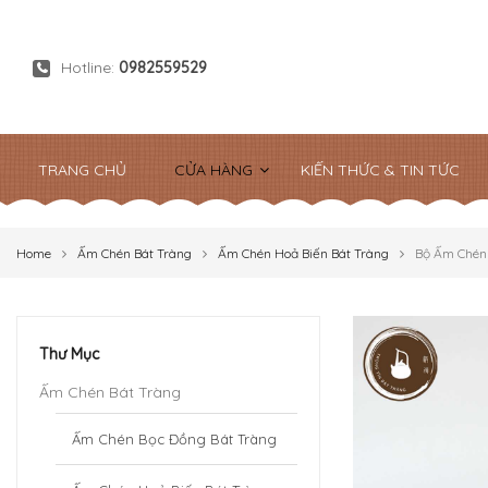
Hotline:
0982559529
TRANG CHỦ
CỬA HÀNG
KIẾN THỨC & TIN TỨC
Home
Ấm Chén Bát Tràng
Ấm Chén Hoả Biến Bát Tràng
Bộ Ấm Chén
Thư Mục
Ấm Chén Bát Tràng
Ấm Chén Bọc Đồng Bát Tràng