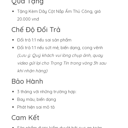
Quà Tặng
Tặng Kèm Dây Cột Nắp Ấm Thủ Công, giá
20.000 vnđ
Chế Độ Đổi Trả
Đổi trả 1:1 nếu sai sản phẩm
Đổi trả 1:1 nếu sứt mẻ, biến dạng, cong vênh
(Lưu ý: Quý khách vui lòng chụp ảnh, quay
video gửi lại cho Trọng Tín trong vòng 3h sau
khi nhận hàng)
Bảo Hành
3 tháng với những trường hợp:
Bay màu, biến dạng
Phát hiện sai mô tả
Cam Kết
Sản phẩm được kiểm duyệt bởi cục an toàn