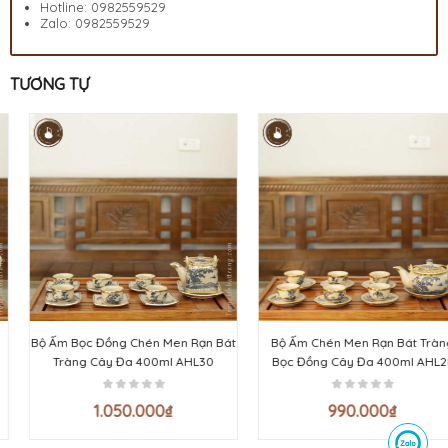
Hotline:
0982559529
Zalo:
0982559529
TƯƠNG TỰ
Bộ Ấm Bọc Đồng Chén Men Rạn Bát
Bộ Ấm Chén Men Rạn Bát Tràng
Tràng Cây Đa 400ml AHL30
Bọc Đồng Cây Đa 400ml AHL28
1.050.000
₫
990.000
₫