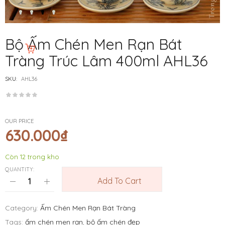
Bộ Ấm Chén Men Rạn Bát
Tràng Trúc Lâm 400ml AHL36
SKU:
AHL36
OUR PRICE
630.000
₫
Còn 12 trong kho
QUANTITY:
Add To Cart
Category:
Ấm Chén Men Rạn Bát Tràng
Tags:
ấm chén men rạn
,
bộ ấm chén đẹp