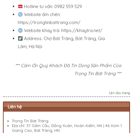
Hotline tư vấn: 0982 559 529
Website ấm chén:
https://trongtinbattrang.com/
Website khay trà:
https://khaytra.net/
Address: Chợ Bát Tràng, Bát Tràng, Gia
Lâm, Hà Nội
*** Cảm Ơn Quý Khách Đã Tin Dùng Sản Phẩm Của
Trọng Tín Bát Tràng ***
Lên đầu trang
Liên hệ
Trọng Tín Bàt Tràng
Địa chỉ: 37 Gầm Cầu, Đồng Xuân, Hoàn Kiếm, HN | 46 Xóm 1
Giang Cao, Bát Tràng, HN