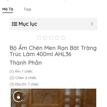
Mô Tả
Tags
Mục lục
Bộ Ấm Chén Men Rạn Bát Tràng
Trúc Lâm 400ml AHL36
Thành Phần
(1) Ấm: 1 chiếc
(2) Chén: 6 chiếc
(3) Đĩa lót: 7 chiếc