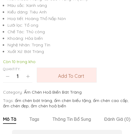
Màu sắc: Xanh vàng
Kiểu dáng: Tiêu Anh
Hoạ tiết: Hoàng Thổ Nắp Nón
Lưới lọc: Tổ ong
Chế Tác: Thủ công
Khoáng: Hỏa biến
Nghệ Nhân: Trọng Tín
Xuất Xứ: Bát Tràng
Còn 10 trong kho
QUANTITY:
Add To Cart
Category:
Ấm Chén Hoả Biến Bát Tràng
Tags:
ấm chén bát tràng
,
ấm chén biếu tặng
,
ấm chén cao cấp
,
ấm chén đẹp
,
ấm chén hoả biến
Mô Tả
Tags
Thông Tin Bổ Sung
Đánh Giá (0)