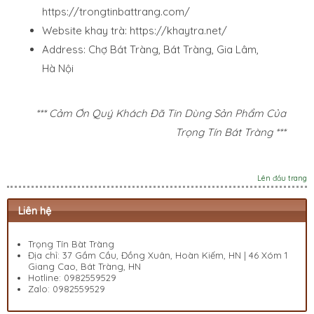
https://trongtinbattrang.com/
Website khay trà:
https://khaytra.net/
Address: Chợ Bát Tràng, Bát Tràng, Gia Lâm,
Hà Nội
*** Cảm Ơn Quý Khách Đã Tin Dùng Sản Phẩm Của
Trọng Tín Bát Tràng ***
Lên đầu trang
Liên hệ
Trọng Tín Bàt Tràng
Địa chỉ: 37 Gầm Cầu, Đồng Xuân, Hoàn Kiếm, HN | 46 Xóm 1
Giang Cao, Bát Tràng, HN
Hotline:
0982559529
Zalo:
0982559529