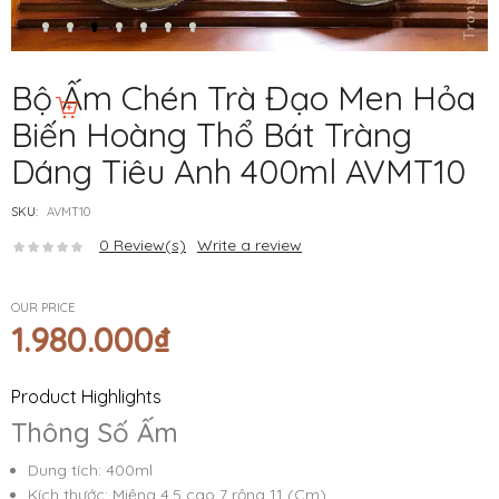
Bộ Ấm Chén Trà Đạo Men Hỏa
Biến Hoàng Thổ Bát Tràng
Dáng Tiêu Anh 400ml AVMT10
SKU:
AVMT10
0
Review(s)
Write a review
OUR PRICE
1.980.000
₫
Product Highlights
Thông Số Ấm
Dung tích: 400ml
Kích thước: Miệng 4,5 cao 7 rộng 11 (Cm)