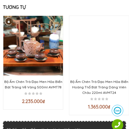
TƯƠNG TỰ
Bộ Ấm Chén Trà Đạo Men Hỏa Biến
Bộ Ấm Chén Trà Đạo Men Hỏa Biến
Bát Tràng Vẽ Vàng 500ml AVMT78
Hoàng Thổ Bát Tràng Dáng Viên
Châu 220ml AVMT24
2.235.000
₫
1.365.000
₫