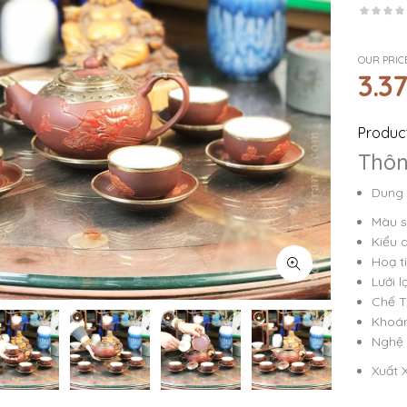
OUR PRIC
3.3
Product
Thô
Dung 
Màu s
Kiểu 
Hoạ t
Lưới l
Chế T
Khoán
Nghệ 
Xuất 