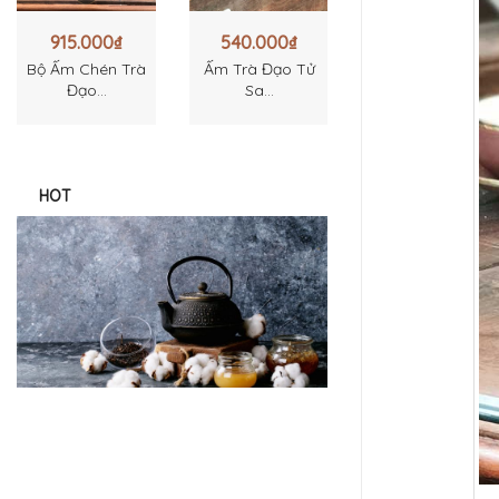
915.000
₫
540.000
₫
Bộ Ấm Chén Trà
Ấm Trà Đạo Tử
Đạo...
Sa...
HOT