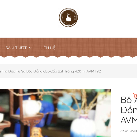
SÀN TMĐT
LIÊN HỆ
 Trà Đạo Tử Sa Bọc Đồng Cao Cấp Bát Tràng 420ml AVMT92
Bộ 
Đồn
AV
SKU:
AVM