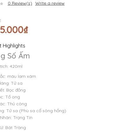
0
Review(s)
Write a review
E
75.000
₫
 Highlights
ng Số Ấm
tích: 420ml
ắc: màu lam xám
dáng: Tử sa
iết: Bọc đồng
ọc: Tổ ong
ác: Thủ công
g: Tử sa (Phù sa cổ sông hồng)
Nhân: Trọng Tín
Xứ: Bát Tràng