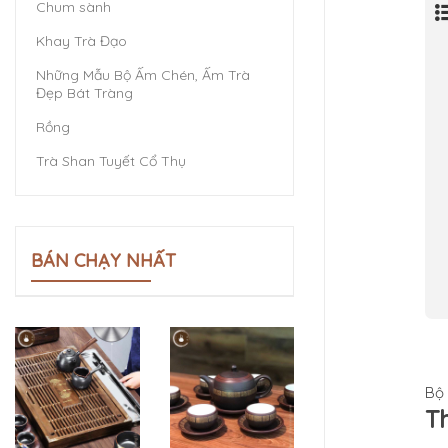
Chum sành
Khay Trà Đạo
Những Mẫu Bộ Ấm Chén, Ấm Trà
Đẹp Bát Tràng
Rồng
Trà Shan Tuyết Cổ Thụ
BÁN CHẠY NHẤT
Bộ
T