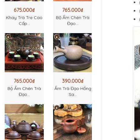
675.000
₫
765.000
₫
Khay Trà Tre Cao
Bộ Ấm Chén Trà
Cấp...
Đạo...
765.000
₫
390.000
₫
Bộ Ấm Chén Trà
Ấm Trà Đạo Hồng
Đạo...
Sa...