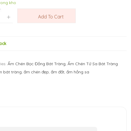
trong kho
:
Add To Cart
tock
ies:
Ấm Chén Bọc Đồng Bát Tràng
,
Ấm Chén Tử Sa Bát Tràng
m bát tràng
,
ấm chén đẹp
,
ấm đất
,
ấm hồng sa