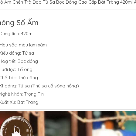
ộ Ấm Chén Trà Đạo Tử Sa Bọc Đồng Cao Cấp Bát Tràng 420ml
hông Số Ấm
Dung tích: 420ml
Màu sắc: màu lam xám
Kiểu dáng: Tử sa
Hoạ tiết: Bọc đồng
Lưới lọc: Tổ ong
Chế Tác: Thủ công
Khoáng: Tử sa (Phù sa cổ sông hồng)
Nghệ Nhân: Trọng Tín
Xuất Xứ: Bát Tràng