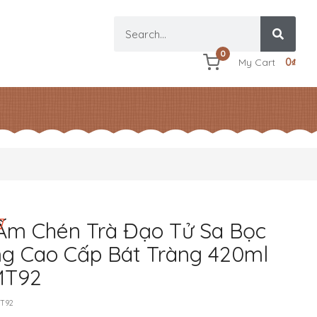
0
My Cart
0
₫
Ấm Chén Trà Đạo Tử Sa Bọc
g Cao Cấp Bát Tràng 420ml
MT92
T92