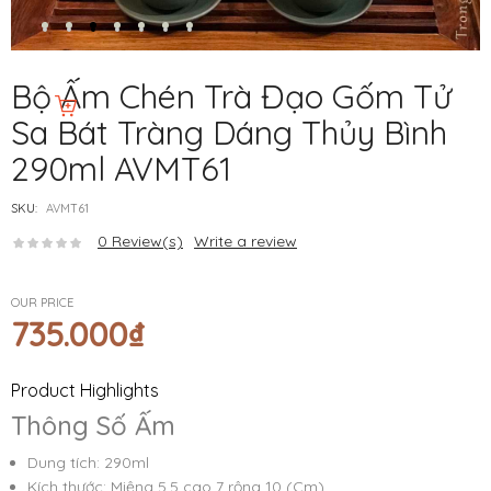
Bộ Ấm Chén Trà Đạo Gốm Tử
Sa Bát Tràng Dáng Thủy Bình
290ml AVMT61
SKU:
AVMT61
0
Review(s)
Write a review
OUR PRICE
735.000
₫
Product Highlights
Thông Số Ấm
Dung tích: 290ml
Kích thước: Miệng 5,5 cao 7 rộng 10 (Cm)