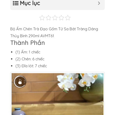
Mục lục
Bộ Ấm Chén Trà Đạo Gốm Tử Sa Bát Tràng Dáng
Thủy Bình 290ml AVMT61
Thành Phần
(1) Ấm: 1 chiếc
(2) Chén: 6 chiếc
(3) Đĩa lót: 7 chiếc