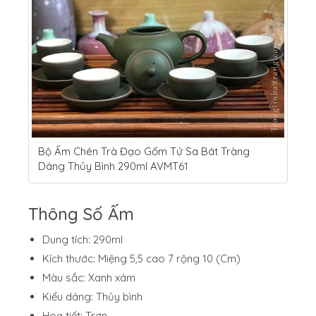
Bộ Ấm Chén Trà Đạo Gốm Tử Sa Bát Tràng
Dáng Thủy Bình 290ml AVMT61
Thông Số Ấm
Dung tích: 290ml
Kích thước: Miệng 5,5 cao 7 rộng 10 (Cm)
Màu sắc: Xanh xám
Kiểu dáng: Thủy bình
Hoạ tiết: Trơn