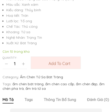
Màu sắc: Xanh xám
Kiểu dáng: Thủy bình
Hoạ tiết: Trơn
Lưới lọc: Tổ ong
Chế Tác: Thủ công
Khoáng: Tử sa
Nghệ Nhân: Trọng Tín
Xuất Xứ: Bát Tràng
Còn 10 trong kho
QUANTITY:
Add To Cart
Category:
Ấm Chén Tử Sa Bát Tràng
Tags:
ấm chén bát tràng
,
ấm chén cao cấp
,
ấm chén đẹp
,
ấm
chén pha trà
,
ấm trà tử sa
Mô Tả
Tags
Thông Tin Bổ Sung
Đánh Giá (0)