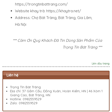
https://trongtinbattrang.com/
Website khay trà:
https://khaytra.net/
Address: Chợ Bát Tràng, Bát Tràng, Gia Lâm,
Hà Nội
*** Cảm Ơn Quý Khách Đã Tin Dùng Sản Phẩm Của
Trọng Tín Bát Tràng ***
Lên đầu trang
Liên hệ
Trọng Tín Bàt Tràng
Địa chỉ: 37 Gầm Cầu, Đồng Xuân, Hoàn Kiếm, HN | 46 Xóm 1
Giang Cao, Bát Tràng, HN
Hotline:
0982559529
Zalo:
0982559529