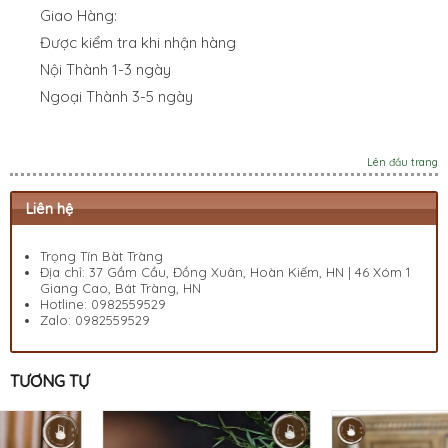
Giao Hàng:
Được kiểm tra khi nhận hàng
Nội Thành 1-3 ngày
Ngoại Thành 3-5 ngày
Lên đầu trang
Liên hệ
Trọng Tín Bàt Tràng
Địa chỉ: 37 Gầm Cầu, Đồng Xuân, Hoàn Kiếm, HN | 46 Xóm 1
Giang Cao, Bát Tràng, HN
Hotline:
0982559529
Zalo:
0982559529
TƯƠNG TỰ