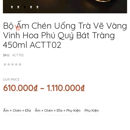
Bộ Ấm Chén Uống Trà Vẽ Vàng
Vinh Hoa Phú Quý Bát Tràng
450ml ACTT02
SKU:
ACTT02
OUR PRICE
610.000
₫
–
1.110.000
₫
Phân Loại
Ấm + Chén + Đĩa
Ấm + Chén + Đĩa + Phụ Kiện
Phụ Kiện