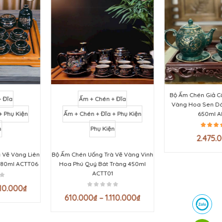
Bộ Ấm Chén Giả Cổ Bát Tràng Vẽ
Ấm + Chén + Đĩa
Vàng Hoa Sen Dáng Long Đán
Ấm + Chén + Đĩa + Phụ Kiện
650ml AHL14
Phụ Kiện
2.475.000
₫
Bộ Ấm Chén Uống Trà Vẽ Vàng Vinh
Hoa Phú Quý Bát Tràng 450ml
ACTT01
610.000
₫
–
1.110.000
₫