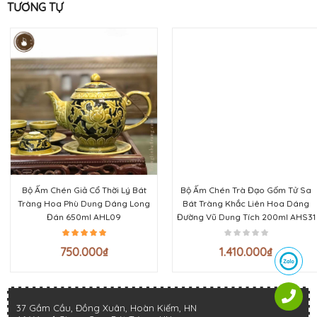
TƯƠNG TỰ
Bộ Ấm Chén Giả Cổ Thời Lý Bát
Bộ Ấm Chén Trà Đạo Gốm Tử Sa
Tràng Hoa Phù Dung Dáng Long
Bát Tràng Khắc Liên Hoa Dáng
Đán 650ml AHL09
Đường Vũ Dung Tích 200ml AHS31
750.000
₫
1.410.000
₫
37 Gầm Cầu, Đồng Xuân, Hoàn Kiếm, HN