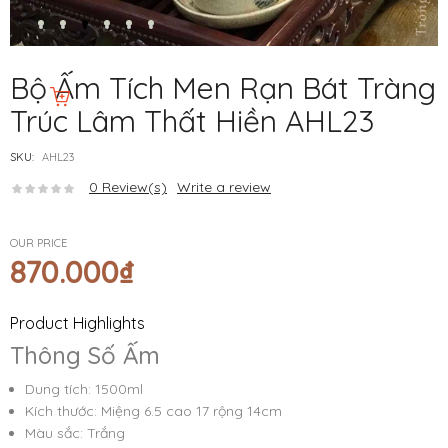
Bộ Ấm Tích Men Rạn Bát Tràng
Trúc Lâm Thất Hiền AHL23
SKU:
AHL23
0
Review(s)
Write a review
OUR PRICE
870.000
₫
Product Highlights
Thông Số Ấm
Dung tích: 1500ml
Kích thước: Miệng 6.5 cao 17 rộng 14cm
Màu sắc: Trắng