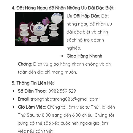
4. Đặt Hàng Ngay để Nhận Những Ưu Đãi Đặc Biệt:
Ưu Đãi Hấp Dẫn:
Đặt
hàng ngay để nhận ưu
đãi đặc biệt và chính
sách hỗ trợ doanh
nghiệp.
Giao Hàng Nhanh
Chóng:
Dịch vụ giao hàng nhanh chóng và an
toàn đến địa chỉ mong muốn.
5. Thông Tin Liên Hệ:
Số Điện Thoại:
0982 559 529
Email:
trongtinbattrang886@gmail.com
Giờ Làm Việc:
Chúng tôi làm việc từ Thứ Hai đến
Thứ Sáu, từ 8:00 sáng đến 6:00 chiều. Chúng tôi
cũng có thể sắp xếp cuộc hẹn ngoài giờ làm
việc nếu cần thiết.