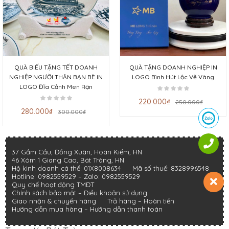
QUÀ BIẾU TẶNG TẾT DOANH
QUÀ TẶNG DOANH NGHIỆP IN
NGHIỆP NGƯỜI THÂN BẠN BÈ IN
LOGO Bình Hút Lộc Vẽ Vàng
LOGO Đĩa Cảnh Men Rạn
220.000
₫
250.000
₫
280.000
₫
300.000
₫
37 Gầm Cầu, Đồng Xuân, Hoàn Kiếm, HN
46 Xóm 1 Giang Cao, Bát Tràng, HN
Hộ kinh doanh cá thể: 01X8008634
Mã số thuế: 8328996548
Hotline:
0982559529
– Zalo:
0982559529
Quy chế hoạt động TMĐT
Chính sách bảo mật
–
Điều khoản sử dụng
Giao nhận & chuyển hàng
Trả hàng – Hoàn tiền
Hướng dẫn mua hàng –
Hướng dẫn thanh toán