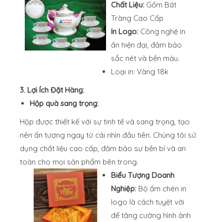
Chất Liệu:
Gốm Bát
Tràng Cao Cấp
In Logo:
Công nghệ in
ấn hiện đại, đảm bảo
sắc nét và bền màu.
Loại in: Vàng 18k
3. Lợi Ích Đặt Hàng:
Hộp quà sang trọng:
Hộp được thiết kế với sự tinh tế và sang trọng, tạo
nên ấn tượng ngay từ cái nhìn đầu tiên. Chúng tôi sử
dụng chất liệu cao cấp, đảm bảo sự bền bỉ và an
toàn cho mọi sản phẩm bên trong.
Biểu Tượng Doanh
Nghiệp:
Bộ ấm chén in
logo là cách tuyệt vời
để tăng cường hình ảnh