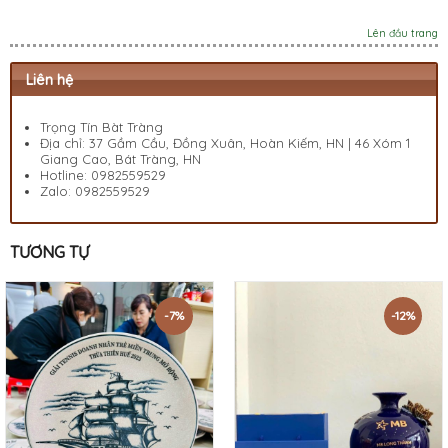
Lên đầu trang
Liên hệ
Trọng Tín Bàt Tràng
Địa chỉ: 37 Gầm Cầu, Đồng Xuân, Hoàn Kiếm, HN | 46 Xóm 1
Giang Cao, Bát Tràng, HN
Hotline:
0982559529
Zalo:
0982559529
TƯƠNG TỰ
-7%
-12%