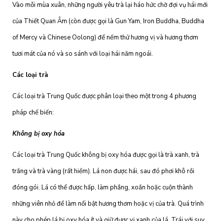
Vào mỗi mùa xuân, những người yêu trà lại háo hức chờ đợi vụ hái mới
của Thiết Quan Âm (còn được gọi là Gun Yam, Iron Buddha, Buddha
of Mercy và Chinese Oolong) để nếm thử hương vị và hương thơm
tươi mát của nó và so sánh với loại hái năm ngoái.
Các loại trà
Các loại trà Trung Quốc được phân loại theo một trong 4 phương
pháp chế biến:
Không bị oxy hóa
Các loại trà Trung Quốc không bị oxy hóa được gọi là trà xanh, trà
trắng và trà vàng (rất hiếm). Lá non được hái, sau đó phơi khô rồi
đóng gói. Lá có thể được hấp, làm phẳng, xoắn hoặc cuộn thành
những viên nhỏ để làm nổi bật hương thơm hoặc vị của trà. Quá trình
này cho phép lá bị oxy hóa ít và giữ được vị xanh của lá. Trái với suy