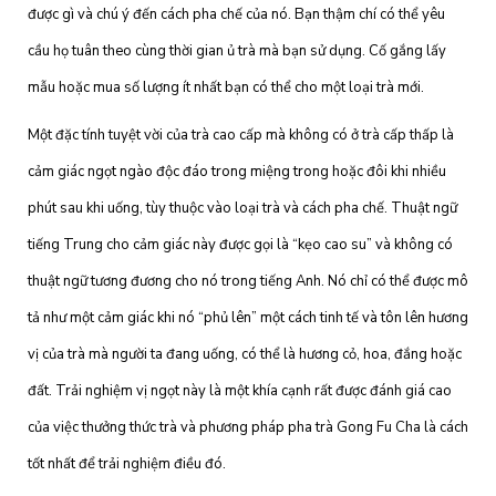
được gì và chú ý đến cách pha chế của nó. Bạn thậm chí có thể yêu
cầu họ tuân theo cùng thời gian ủ trà mà bạn sử dụng. Cố gắng lấy
mẫu hoặc mua số lượng ít nhất bạn có thể cho một loại trà mới.
Một đặc tính tuyệt vời của trà cao cấp mà không có ở trà cấp thấp là
cảm giác ngọt ngào độc đáo trong miệng trong hoặc đôi khi nhiều
phút sau khi uống, tùy thuộc vào loại trà và cách pha chế. Thuật ngữ
tiếng Trung cho cảm giác này được gọi là “kẹo cao su” và không có
thuật ngữ tương đương cho nó trong tiếng Anh. Nó chỉ có thể được mô
tả như một cảm giác khi nó “phủ lên” một cách tinh tế và tôn lên hương
vị của trà mà người ta đang uống, có thể là hương cỏ, hoa, đắng hoặc
đất. Trải nghiệm vị ngọt này là một khía cạnh rất được đánh giá cao
của việc thưởng thức trà và phương pháp pha trà Gong Fu Cha là cách
tốt nhất để trải nghiệm điều đó.