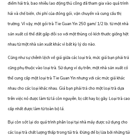
điểm hái trà, bao nhiêu lao động thủ công đã tham gia vào quá trình
hái và chế biến, chi phí của đóng gói, vận chuyển và cung cầu thị
trường. Vì vậy, một gói trà Tie Guan Yin 250 gam/ 1/2 lb. từ một nhà
sản xuất có thể đắt gấp đôi so với một thùng có kích thước giống hệt
nhau từ một nhà sản xuất khác vì bất kỳ lý do nào.
Cũng như sự chênh lệch về giá giữa các loại trà, mức giá bạn phải trả
cũng phụ thuộc vào loại trà. Sử dụng ví dụ trên, một nhà sản xuất có
thể cung cấp một loại trà Tie Guan Yin nhưng với các mức giá khác
nhau cho các loại khác nhau. Giá bạn phải trả cho một loại trà dựa
trên việc nó được làm từ lá còn nguyên, bị cắt hay bị gãy. Loại trà cao
cấp nhất được làm từ toàn bộ lá.
Bụi còn sót lại do quá trình phân loại tại nhà máy được sử dụng cho
các loại trà chất lượng thấp trong túi trà. Đừng để bị lừa bởi những túi