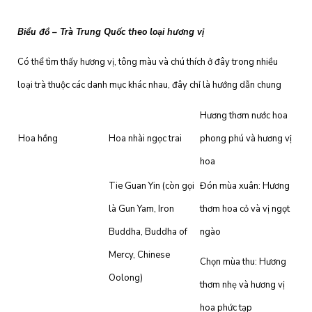
Biểu đồ – Trà Trung Quốc theo loại hương vị
Có thể tìm thấy hương vị, tông màu và chú thích ở đây trong nhiều
loại trà thuộc các danh mục khác nhau, đây chỉ là hướng dẫn chung
Hương thơm nước hoa
Hoa hồng
Hoa nhài ngọc trai
phong phú và hương vị
hoa
Tie Guan Yin (còn gọi
Đón mùa xuân: Hương
là Gun Yam, Iron
thơm hoa cỏ và vị ngọt
Buddha, Buddha of
ngào
Mercy, Chinese
Chọn mùa thu: Hương
Oolong)
thơm nhẹ và hương vị
hoa phức tạp