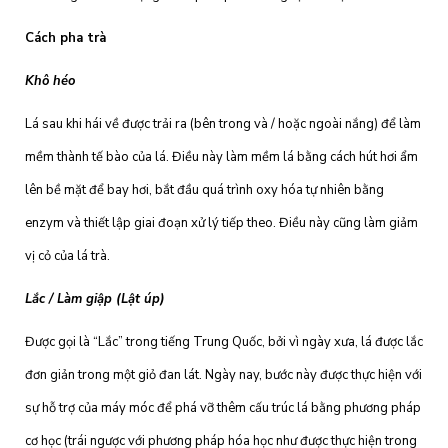
Cách pha trà
Khô héo
Lá sau khi hái về được trải ra (bên trong và / hoặc ngoài nắng) để làm
mềm thành tế bào của lá. Điều này làm mềm lá bằng cách hút hơi ẩm
lên bề mặt để bay hơi, bắt đầu quá trình oxy hóa tự nhiên bằng
enzym và thiết lập giai đoạn xử lý tiếp theo. Điều này cũng làm giảm
vị cỏ của lá trà.
Lắc / Làm giập (Lật úp)
Được gọi là “Lắc” trong tiếng Trung Quốc, bởi vì ngày xưa, lá được lắc
đơn giản trong một giỏ đan lát. Ngày nay, bước này được thực hiện với
sự hỗ trợ của máy móc để phá vỡ thêm cấu trúc lá bằng phương pháp
cơ học (trái ngược với phương pháp hóa học như được thực hiện trong