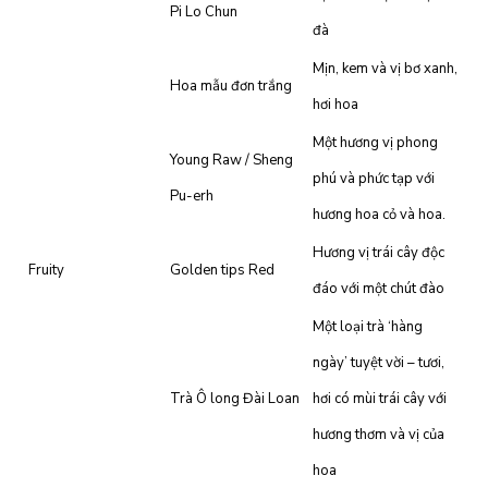
Pi Lo Chun
đà
Mịn, kem và vị bơ xanh,
Hoa mẫu đơn trắng
hơi hoa
Một hương vị phong
Young Raw / Sheng
phú và phức tạp với
Pu-erh
hương hoa cỏ và hoa.
Hương vị trái cây độc
Fruity
Golden tips Red
đáo với một chút đào
Một loại trà ‘hàng
ngày’ tuyệt vời – tươi,
Trà Ô long Đài Loan
hơi có mùi trái cây với
hương thơm và vị của
hoa