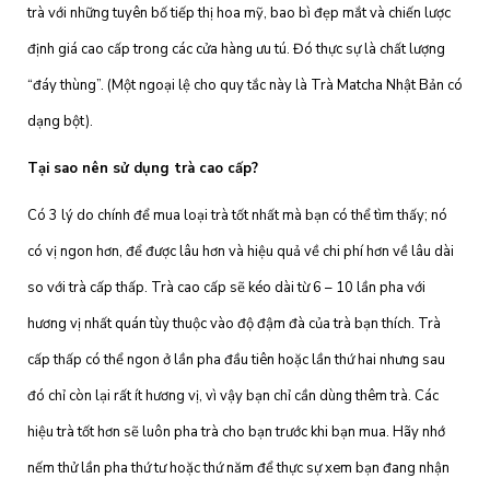
trà với những tuyên bố tiếp thị hoa mỹ, bao bì đẹp mắt và chiến lược
định giá cao cấp trong các cửa hàng ưu tú. Đó thực sự là chất lượng
“đáy thùng”. (Một ngoại lệ cho quy tắc này là Trà Matcha Nhật Bản có
dạng bột).
Tại sao nên sử dụng trà cao cấp?
Có 3 lý do chính để mua loại trà tốt nhất mà bạn có thể tìm thấy; nó
có vị ngon hơn, để được lâu hơn và hiệu quả về chi phí hơn về lâu dài
so với trà cấp thấp. Trà cao cấp sẽ kéo dài từ 6 – 10 lần pha với
hương vị nhất quán tùy thuộc vào độ đậm đà của trà bạn thích. Trà
cấp thấp có thể ngon ở lần pha đầu tiên hoặc lần thứ hai nhưng sau
đó chỉ còn lại rất ít hương vị, vì vậy bạn chỉ cần dùng thêm trà. Các
hiệu trà tốt hơn sẽ luôn pha trà cho bạn trước khi bạn mua. Hãy nhớ
nếm thử lần pha thứ tư hoặc thứ năm để thực sự xem bạn đang nhận