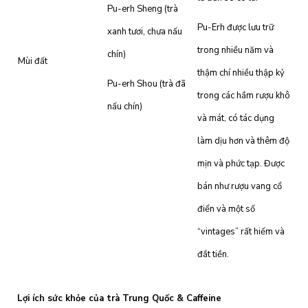
Pu-erh Sheng (trà
Pu-Erh được lưu trữ
xanh tươi, chưa nấu
trong nhiều năm và
chín)
Mùi đất
thậm chí nhiều thập kỷ
Pu-erh Shou (trà đã
trong các hầm rượu khô
nấu chín)
và mát, có tác dụng
làm dịu hơn và thêm độ
mịn và phức tạp. Được
bán như rượu vang cổ
điển và một số
“vintages” rất hiếm và
đắt tiền.
Lợi ích sức khỏe của trà Trung Quốc & Caffeine