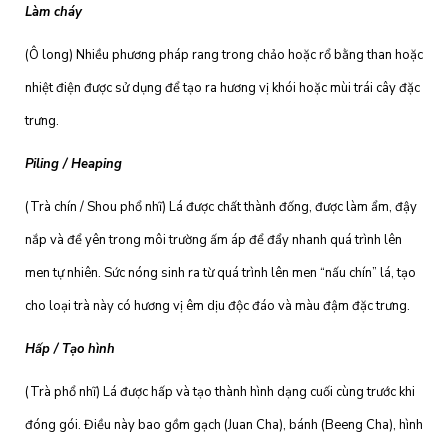
Làm cháy
(Ô long) Nhiều phương pháp rang trong chảo hoặc rổ bằng than hoặc
nhiệt điện được sử dụng để tạo ra hương vị khói hoặc mùi trái cây đặc
trưng.
Piling / Heaping
(Trà chín / Shou phổ nhĩ) Lá được chất thành đống, được làm ẩm, đậy
nắp và để yên trong môi trường ấm áp để đẩy nhanh quá trình lên
men tự nhiên. Sức nóng sinh ra từ quá trình lên men “nấu chín” lá, tạo
cho loại trà này có hương vị êm dịu độc đáo và màu đậm đặc trưng.
Hấp / Tạo hình
(Trà phổ nhĩ) Lá được hấp và tạo thành hình dạng cuối cùng trước khi
đóng gói. Điều này bao gồm gạch (Juan Cha), bánh (Beeng Cha), hình