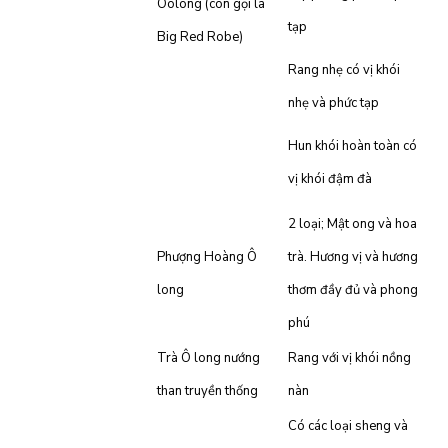
Oolong (còn gọi là
tạp
Big Red Robe)
Rang nhẹ có vị khói
nhẹ và phức tạp
Hun khói hoàn toàn có
vị khói đậm đà
2 loại;
Mật ong và hoa
Phượng Hoàng Ô
trà.
Hương vị và hương
long
thơm đầy đủ và phong
phú
Trà Ô long nướng
Rang với vị khói nồng
than truyền thống
nàn
Có các loại sheng và