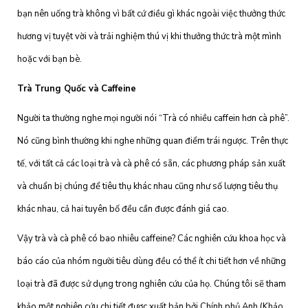
bạn nên uống trà không vì bất cứ điều gì khác ngoài việc thưởng thức
hương vị tuyệt vời và trải nghiệm thú vị khi thưởng thức trà một mình
hoặc với bạn bè.
Trà Trung Quốc và Caffeine
Người ta thường nghe mọi người nói “Trà có nhiều caffein hơn cà phê”.
Nó cũng bình thường khi nghe những quan điểm trái ngược. Trên thực
tế, với tất cả các loại trà và cà phê có sẵn, các phương pháp sản xuất
và chuẩn bị chúng để tiêu thụ khác nhau cũng như số lượng tiêu thụ
khác nhau, cả hai tuyên bố đều cần được đánh giá cao.
Vậy trà và cà phê có bao nhiêu caffeine? Các nghiên cứu khoa học và
báo cáo của nhóm người tiêu dùng đều có thể ít chi tiết hơn về những
loại trà đã được sử dụng trong nghiên cứu của họ. Chúng tôi sẽ tham
khảo một nghiên cứu chi tiết được xuất bản bởi Chính phủ Anh (Khảo