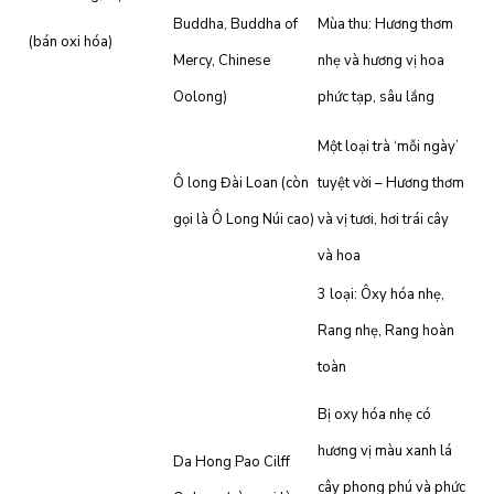
Buddha, Buddha of
Mùa thu: Hương thơm
(bán oxi hóa)
Mercy, Chinese
nhẹ và hương vị hoa
Oolong)
phức tạp, sâu lắng
Một loại trà ‘mỗi ngày’
Ô long Đài Loan (còn
tuyệt vời – Hương thơm
gọi là Ô Long Núi cao)
và vị tươi, hơi trái cây
và hoa
3 loại: Ôxy hóa nhẹ,
Rang nhẹ, Rang hoàn
toàn
Bị oxy hóa nhẹ có
hương vị màu xanh lá
Da Hong Pao Cilff
cây phong phú và phức