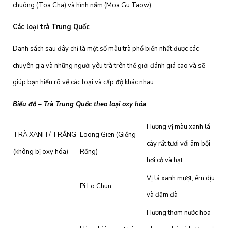
chuông (Toa Cha) và hình nấm (Moa Gu Taow).
Các loại trà Trung Quốc
Danh sách sau đây chỉ là một số mẫu trà phổ biến nhất được các
chuyên gia và những người yêu trà trên thế giới đánh giá cao và sẽ
giúp bạn hiểu rõ về các loại và cấp độ khác nhau.
Biểu đồ – Trà Trung Quốc theo loại oxy hóa
Hương vị màu xanh lá
TRÀ XANH / TRẮNG
Loong Gien (Giếng
cây rất tươi với âm bội
(không bị oxy hóa)
Rồng)
hơi cỏ và hạt
Vị lá xanh mượt, êm dịu
Pi Lo Chun
và đậm đà
Hương thơm nước hoa