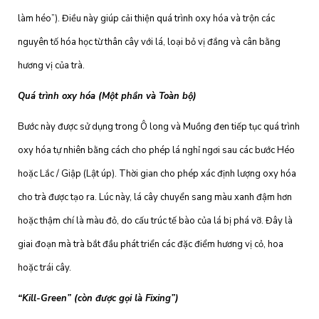
làm héo”). Điều này giúp cải thiện quá trình oxy hóa và trộn các
nguyên tố hóa học từ thân cây với lá, loại bỏ vị đắng và cân bằng
hương vị của trà.
Quá trình oxy hóa (Một phần và Toàn bộ)
Bước này được sử dụng trong Ô long và Muồng đen tiếp tục quá trình
oxy hóa tự nhiên bằng cách cho phép lá nghỉ ngơi sau các bước Héo
hoặc Lắc / Giập (Lật úp). Thời gian cho phép xác định lượng oxy hóa
cho trà được tạo ra. Lúc này, lá cây chuyển sang màu xanh đậm hơn
hoặc thậm chí là màu đỏ, do cấu trúc tế bào của lá bị phá vỡ. Đây là
giai đoạn mà trà bắt đầu phát triển các đặc điểm hương vị cỏ, hoa
hoặc trái cây.
“Kill-Green” (còn được gọi là Fixing”)