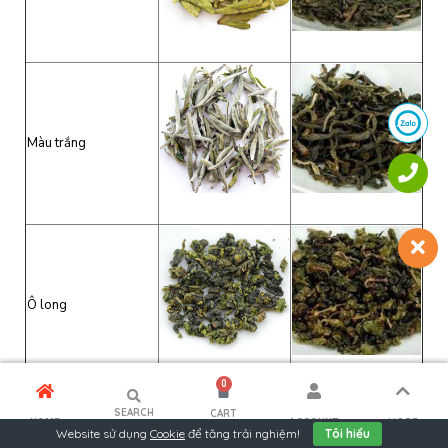
Màu trắng
Ô long
0
SEARCH
CART
MORE
HOME
ACCOUNT
Website sử dụng
Cookie
để tăng trải nghiệm!
Tôi hiểu