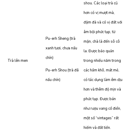
shou. Các loại trà cũ
hơn có vị mượt mà,
đậm đà và có vị đất với
âm bội phức tạp, từ
Pu-erh Sheng (trà
mận, chà là đến sô cô
xanh tươi, chưa nấu
la. Được bảo quản
chín)
Trà lên men
trong nhiều năm trong
Pu-erh Shou (trà đã
các hầm khô, mát mẻ,
nấu chín)
có tác dụng làm êm dịu
hơn và thêm độ mịn và
phức tạp. Được bán
như rượu vang cổ điển,
một số “vintages” rất
hiếm và đắt tiền.