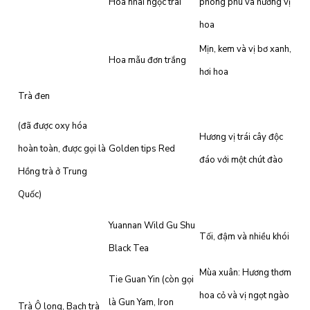
Hòa nhài ngọc trai
phong phú và hương vị
hoa
Mịn, kem và vị bơ xanh,
Hoa mẫu đơn trắng
hơi hoa
Trà đen
(đã được oxy hóa
Hương vị trái cây độc
hoàn toàn, được gọi là
Golden tips Red
đáo với một chút đào
Hồng trà ở Trung
Quốc)
Yuannan Wild Gu Shu
Tối, đậm và nhiều khói
Black Tea
Mùa xuân: Hương thơm
Tie Guan Yin (còn gọi
hoa cỏ và vị ngọt ngào
là Gun Yam, Iron
Trà Ô long, Bạch trà