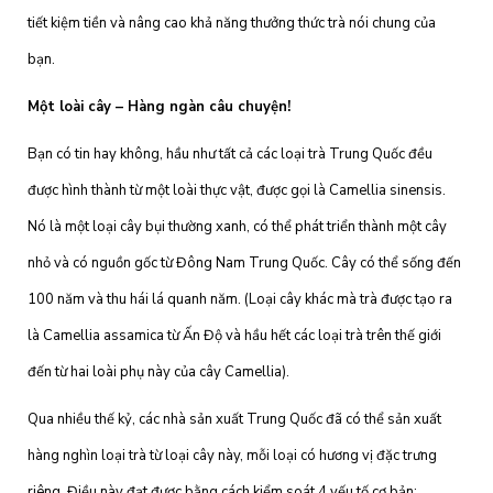
tiết kiệm tiền và nâng cao khả năng thưởng thức trà nói chung của
bạn.
Một loài cây – Hàng ngàn câu chuyện!
Bạn có tin hay không, hầu như tất cả các loại trà Trung Quốc đều
được hình thành từ một loài thực vật, được gọi là Camellia sinensis.
Nó là một loại cây bụi thường xanh, có thể phát triển thành một cây
nhỏ và có nguồn gốc từ Đông Nam Trung Quốc. Cây có thể sống đến
100 năm và thu hái lá quanh năm. (Loại cây khác mà trà được tạo ra
là Camellia assamica từ Ấn Độ và hầu hết các loại trà trên thế giới
đến từ hai loài phụ này của cây Camellia).
Qua nhiều thế kỷ, các nhà sản xuất Trung Quốc đã có thể sản xuất
hàng nghìn loại trà từ loại cây này, mỗi loại có hương vị đặc trưng
riêng. Điều này đạt được bằng cách kiểm soát 4 yếu tố cơ bản: