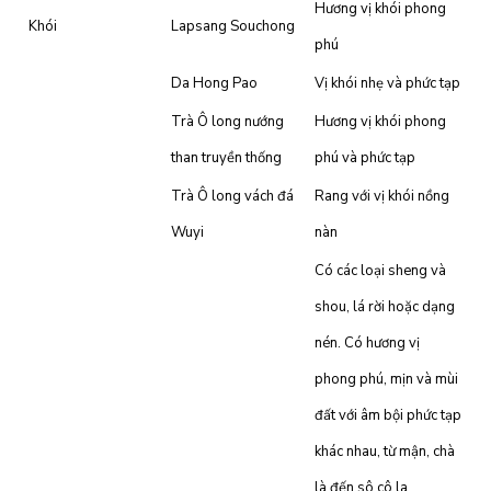
Hương vị khói phong
Khói
Lapsang Souchong
phú
Da Hong Pao
Vị khói nhẹ và phức tạp
Trà Ô long nướng
Hương vị khói phong
than truyền thống
phú và phức tạp
Trà Ô long vách đá
Rang với vị khói nồng
Wuyi
nàn
Có các loại sheng và
shou, lá rời hoặc dạng
nén. Có hương vị
phong phú, mịn và mùi
đất với âm bội phức tạp
khác nhau, từ mận, chà
là đến sô cô la.