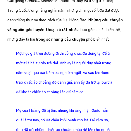
Các giống
Camellia sinensis
đã được tìm thấy và trồng trên khắp
Trung Quốc trong hàng nghìn năm, nhưng chỉ một số ít đã đạt được
danh tiếng thực sự theo cách của Đại Hồng Bào.
Những câu chuyện
về nguồn gốc huyền thoại có rất nhiều
, bao gồm nhiều biến thể,
nhưng đây là hai trong số
những câu chuyện
phổ biến nhất:
Một học giả trên đường đi thi công chức đã dừng lại để ủ
một ít lá hái từ cây trà dại. Anh ấy là người duy nhất trong
năm vượt qua bài kiểm tra nghiêm ngặt, và sau khi được
trao chiếc áo choàng đỏ danh giá, anh ấy đã trở lại bụi trà
để khoác chiếc áo choàng lên để cảm ơn.
Mẹ của Hoàng đế bị ốm, nhưng khi ông nhận được món
quà là trà này, nó đã chữa khỏi bệnh cho bà. Để cảm ơn,
ông đã gửi những chiếc áo choàng màu đỏ lớn cho người