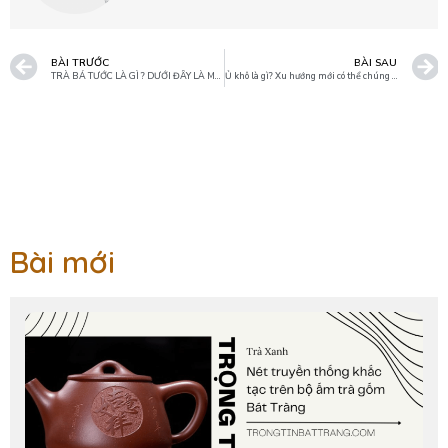
BÀI TRƯỚC
BÀI SAU
TRÀ BÁ TƯỚC LÀ GÌ ? DƯỚI ĐÂY LÀ MỘT SỐ THÔNG TIN
Ủ khô là gì? Xu hướng mới có thể chúng ta chưa biết
Bài mới