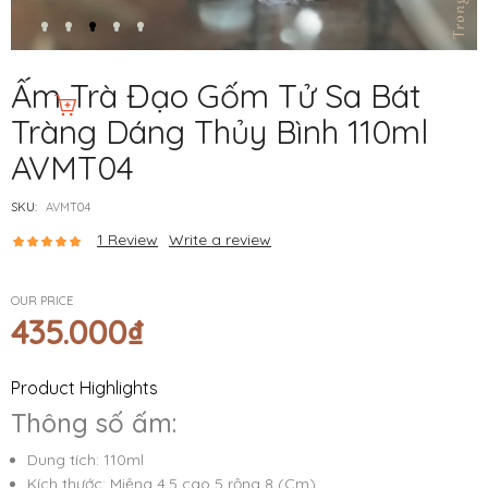
Ấm Trà Đạo Gốm Tử Sa Bát
Tràng Dáng Thủy Bình 110ml
AVMT04
SKU:
AVMT04
1
Review
Write a review
OUR PRICE
435.000
₫
Product Highlights
Thông số ấm:
Dung tích: 110ml
Kích thước: Miệng 4,5 cao 5 rộng 8 (Cm)