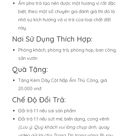
Ấm pha trà tạo nên được một hương vị rất đặc
biệt, theo một số chuyên gia đánh giá thì đó là
nhờ sự kích hương và vị trà của loại chất đất
này.
Nơi Sử Dụng Thích Hợp:
Phòng khách, phòng trà, phòng họp, ban công,
sân vườn
Quà Tặng:
Tặng Kèm Dây Cột Nắp Ấm Thủ Công, giá
20.000 vnđ
Chế Độ Đổi Trả:
Đổi trả 1:1 nếu sai sản phẩm
Đổi trả 1:1 nếu sứt mẻ, biến dạng, cong vênh
(Lưu ý: Quý khách vui lòng chụp ảnh, quay
video gửi lại cho Trọng Tín trong vòng 3h sau