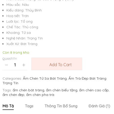
Màu sắc: Nâu
Kiểu dáng: Thủy Bình
Hoạ tiết: Trơn
Lưới lọc: Tổ ong
Chế Tác: Thủ công
Khoáng: Tử sa
Nghệ Nhân: Trọng Tín
Xuất Xứ: Bát Tràng
Còn 8 trong kho
QUANTITY:
Add To Cart
Categories:
Ấm Chén Tử Sa Bát Tràng
,
Ấm Trà Đẹp Bát Tràng
Trọng Tín
Tags:
ấm chén bát tràng
,
ấm chén biếu tặng
,
ấm chén cao cấp
,
ấm chén đẹp
,
ấm chén pha trà
Mô Tả
Tags
Thông Tin Bổ Sung
Đánh Giá (1)