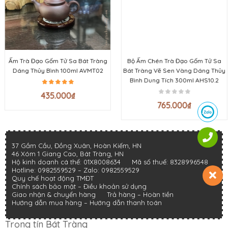
Ấm Trà Đạo Gốm Tử Sa Bát Tràng
Bộ Ấm Chén Trà Đạo Gốm Tử Sa
Dáng Thủy Bình 100ml AVMT02
Bát Tràng Vẽ Sen Vàng Dáng Thủy
Bình Dung Tích 300ml AHS10.2
435.000
₫
765.000
₫
37 Gầm Cầu, Đồng Xuân, Hoàn Kiếm, HN
46 Xóm 1 Giang Cao, Bát Tràng, HN
Hộ kinh doanh cá thể: 01X8008634
Mã số thuế: 8328996548
Hotline:
0982559529
– Zalo:
0982559529
Quy chế hoạt động TMĐT
Chính sách bảo mật
–
Điều khoản sử dụng
Giao nhận & chuyển hàng
Trả hàng – Hoàn tiền
Hướng dẫn mua hàng –
Hướng dẫn thanh toán
Trọng tín Bát Tràng