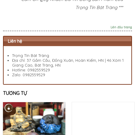
Trọng Tín Bát Tràng ***
Lên đầu trang
Liên hệ
Trọng Tín Bàt Tràng
Địa chỉ: 37 Gầm Cầu, Đồng Xuân, Hoàn Kiếm, HN | 46 Xóm 1
Giang Cao, Bát Tràng, HN
Hotline:
0982559529
Zalo:
0982559529
TƯƠNG TỰ