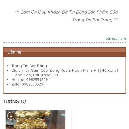
*** Cảm Ơn Quý Khách Đã Tin Dùng Sản Phẩm Của
Trọng Tín Bát Tràng ***
Lên đầu trang
Liên hệ
Trọng Tín Bàt Tràng
Địa chỉ: 37 Gầm Cầu, Đồng Xuân, Hoàn Kiếm, HN | 46 Xóm 1
Giang Cao, Bát Tràng, HN
Hotline:
0982559529
Zalo:
0982559529
TƯƠNG TỰ