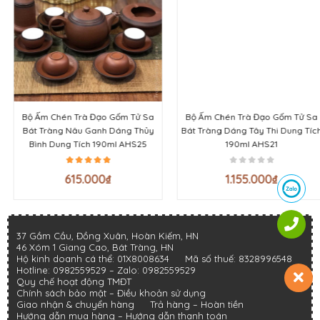
Bộ Ấm Chén Trà Đạo Gốm Tử Sa
Bộ Ấm Chén Trà Đạo Gốm Tử Sa
Bát Tràng Nâu Ganh Dáng Thủy
Bát Tràng Dáng Tây Thi Dung Tích
Bình Dung Tích 190ml AHS25
190ml AHS21
615.000
₫
1.155.000
₫
37 Gầm Cầu, Đồng Xuân, Hoàn Kiếm, HN
46 Xóm 1 Giang Cao, Bát Tràng, HN
Hộ kinh doanh cá thể: 01X8008634
Mã số thuế: 8328996548
Hotline:
0982559529
– Zalo:
0982559529
Quy chế hoạt động TMĐT
Chính sách bảo mật
–
Điều khoản sử dụng
Giao nhận & chuyển hàng
Trả hàng – Hoàn tiền
Hướng dẫn mua hàng –
Hướng dẫn thanh toán