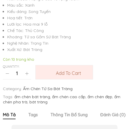
Màu sắc: Xanh
Kiểu dáng: Song Tuyến
Hoạ tiết: Trơn
Lưới lọc: Hoa mai 9 lỗ
Chế Tác: Thủ Công
Khoáng: Tử sa Gốm Sứ Bát Tràng
Nghệ Nhân: Trọng Tín
Xuất Xứ: Bát Tràng
Còn 10 trong kho
QUANTITY:
Add To Cart
Category:
Ấm Chén Tử Sa Bát Tràng
Tags:
ấm chén bát tràng
,
ấm chén cao cấp
,
ấm chén đẹp
,
ấm
chén pha trà
,
bát tràng
Mô Tả
Tags
Thông Tin Bổ Sung
Đánh Giá (0)