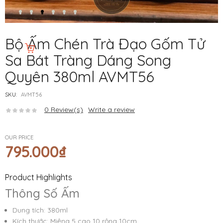
Bộ Ấm Chén Trà Đạo Gốm Tử
Sa Bát Tràng Dáng Song
Quyên 380ml AVMT56
SKU:
AVMT56
0
Review(s)
Write a review
OUR PRICE
795.000
₫
Product Highlights
Thông Số Ấm
Dung tích: 380ml
Kích thước: Miệng 5 cao 10 rộng 10cm