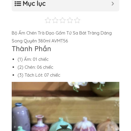
Mục lục
Bộ Ấm Chén Trà Đạo Gốm Tử Sa Bát Tràng Dáng
Song Quyên 380ml AVMT56
Thành Phần
(1) Ấm: 01 chiếc
(2) Chén: 06 chiếc
(3) Tách Lót: 07 chiếc